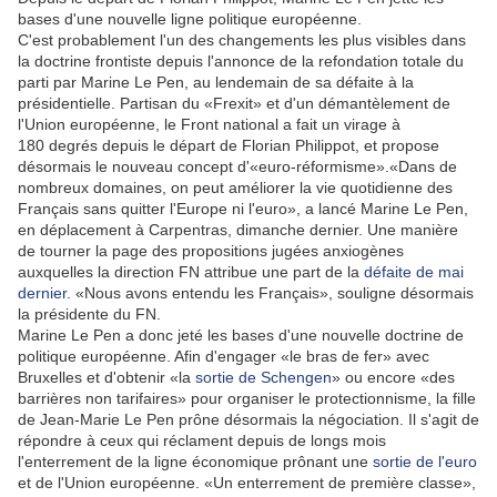
bases d'une nouvelle ligne politique européenne.
C'est probablement l'un des changements les plus visibles dans
la doctrine frontiste depuis l'annonce de la refondation totale du
parti par Marine Le Pen, au lendemain de sa défaite à la
présidentielle. Partisan du «Frexit» et d'un démantèlement de
l'Union européenne, le Front national a fait un virage à
180 degrés depuis le départ de Florian Philippot, et propose
désormais le nouveau concept d'«euro-réformisme».«Dans de
nombreux domaines, on peut améliorer la vie quotidienne des
Français sans quitter l'Europe ni l'euro», a lancé Marine Le Pen,
en déplacement à Carpentras, dimanche dernier. Une manière
de tourner la page des propositions jugées anxiogènes
auxquelles la direction FN attribue une part de la
défaite de mai
dernier
. «Nous avons entendu les Français», souligne désormais
la présidente du FN.
Marine Le Pen a donc jeté les bases d'une nouvelle doctrine de
politique européenne. Afin d'engager «le bras de fer» avec
Bruxelles et d'obtenir «la
sortie de Schengen
» ou encore «des
barrières non tarifaires» pour organiser le protectionnisme, la fille
de Jean-Marie Le Pen prône désormais la négociation. Il s'agit de
répondre à ceux qui réclament depuis de longs mois
l'enterrement de la ligne économique prônant une
sortie de l'euro
et de l'Union européenne. «Un enterrement de première classe»,