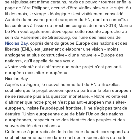
se réjouissaient même certains, ravis de pouvoir tourner enfin la
page de l'ère Philippot, accusé d'être «inflexible» sur le sujet. Au
fil des mois, le virage idéologique s'est visiblement consolidé.
Au-delà du nouveau projet européen du FN, dont on connaîtra
les contours à l'issue du prochain congrès de mars 2018, Marine
Le Pen veut également développer cette récente approche au
sein du Parlement de Strasbourg, où l'une des missions de
Nicolas Bay
, coprésident du groupe Europe des nations et des
libertés (ENL), est justement d'élaborer une vision «moins
anxiogène et plus constructive» d'une nouvelle «Europe des
nations», qu'il appelle de ses vœux.
«Notre volonté est d'affirmer que notre projet n'est pas anti-
européen mais alter-européen»
Nicolas Bay
Auprès du
Figaro
, le nouvel homme fort du FN à Bruxelles
souhaite que le projet économique du parti sur le plan européen
ne se résume plus à la question monétaire. «Notre volonté est
d'affirmer que notre projet n'est pas anti-européen mais alter-
européen, insiste l'eurodéputé frontiste. Il ne s'agit pas tant de
détruire l'Union européenne que de bâtir l'Union des nations
européennes, respectueuse des identités des peuples et des
souverainetés des nations.»
Cette mise à jour radicale de la doctrine du parti correspond au
souhait exprimé par une large part des responsables du parti,