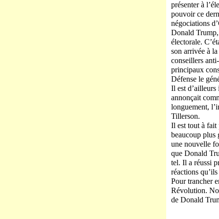
présenter à l’é
pouvoir ce dern
négociations d
Donald Trump, q
électorale. C’ét
son arrivée à l
conseillers ant
principaux conse
Défense le géné
Il est d’ailleur
annonçait comme
longuement, l’i
Tillerson.
Il est tout à f
beaucoup plus g
une nouvelle fo
que Donald Trum
tel. Il a réuss
réactions qu’il
Pour trancher e
Révolution. Nou
de Donald Trump