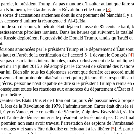
a parole, le président Trump n’a pas manqué d’insulter autant que faire s
h Khomeini, les Gardiens de la Révolution et le Guide [
3
].
es sortes d’accusations anciennes dont ils ont pourtant été blanchis il y a
les accuser d’animer la résurgence d’Al-Qaïda.
n de son discours, le pétrole était déjà en hausse de 85 cents le baril, 
estissements pétroliers iraniens. Dans les heures qui suivirent, la totalité
la Russie déplorèrent l’agressivité de Donald Trump, tandis qu’Israël et
t.
décisions annoncées par le président Trump et le département d’État son
haut et l’arrêt de la certification de l’accord 5+1 devant le Congrès [
4
]
ve pas des relations internationales, mais exclusivement de la politique i
rd du 14 juillet 2015 a été adopté par le Conseil de sécurité des Nation
par lui. Bien sûr, tous les diplomates savent que derrière cet accord multi
onvenus d’un protocole bilatéral secret qui régit leurs rôles respectifs a
écris, personne n’est capable de dire si le président Trump a remis en
conséquent toutes les réactions aux annonces du département d’État et à
 pur théâtre.
geantes des États-Unis et de l’Iran ont toujours été passionnées à propos
jà, lors de la Révolution de 1979, l’administration Carter était divisée 
t, Cyrus Vance, et le conseiller de Sécurité, Zbigniew Brzeziński, s’affr
et l’autre de démissionner si le président ne les écoutait pas. C’est fin
e premier, non sans avoir travesti l’arrestation des espions de l’ambass
« otages » et sans s’être ridiculisé en échouant à les libérer [
5
]. À partir