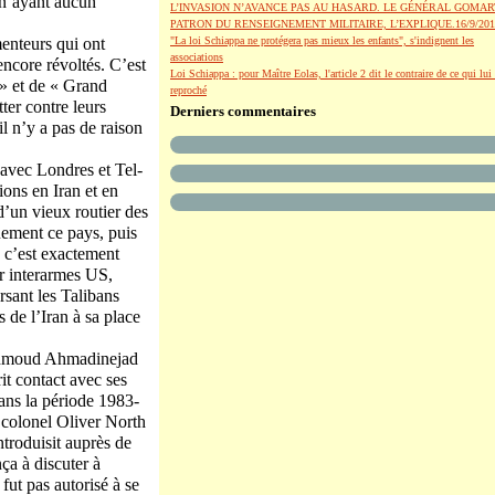
 n’ayant aucun
L’INVASION N’AVANCE PAS AU HASARD. LE GÉNÉRAL GOMAR
PATRON DU RENSEIGNEMENT MILITAIRE, L’EXPLIQUE.16/9/201
enteurs qui ont
"La loi Schiappa ne protégera pas mieux les enfants", s'indignent les
associations
encore révoltés. C’est
Loi Schiappa : pour Maître Eolas, l'article 2 dit le contraire de ce qui lui 
 » et de « Grand
reproché
er contre leurs
Derniers commentaires
l n’y a pas de raison
 avec Londres et Tel-
ions en Iran et en
d’un vieux routier des
uement ce pays, puis
, c’est exactement
or interarmes US,
sant les Talibans
 de l’Iran à sa place
Mahmoud Ahmadinejad
it contact avec ses
ans la période 1983-
e colonel Oliver North
ntroduisit auprès de
a à discuter à
ut pas autorisé à se