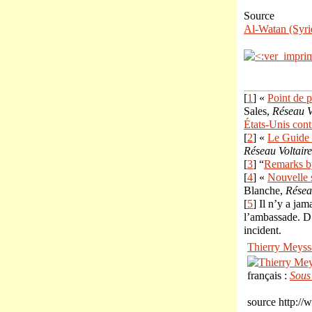
Source
Al-Watan (Syri
[
1
] «
Point de p
Sales,
Réseau V
États-Unis conti
[
2
] «
Le Guide 
Réseau Voltaire
[
3
] “
Remarks b
[
4
] «
Nouvelle 
Blanche,
Résea
[
5
] Il n’y a ja
l’ambassade. D’
incident.
Thierry Meyss
français :
Sous
source http://