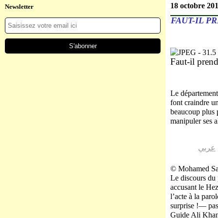
18 octobre 20
Newsletter
FAUT-IL P
Faut-il prend
Le département 
font craindre un
beaucoup plus 
manipuler ses al
عربي
© Mohamed Sa
Le discours du 
accusant le Hez
l’acte à la par
surprise !— pas 
Guide Ali Khame