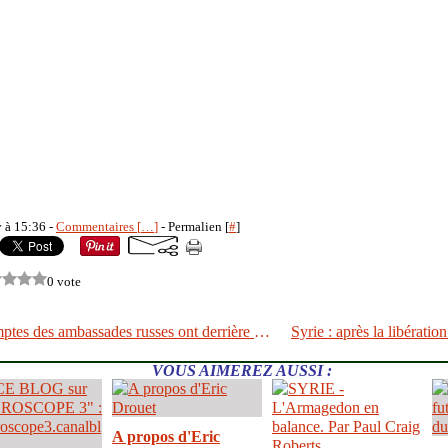
y à 15:36 -
Commentaires [
…
]
- Permalien [
#
]
0 vote
Les faux comptes des ambassades russes ont derrière eux des structures d’État étrangères
VOUS AIMEREZ AUSSI :
A propos d'Eric