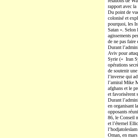
relations de W
rapport avec la 
Du point de vue
colonisé et expl
pourquoi, les I
Satan ». Selon 
agissements per
de ne pas faire 
Durant l’admini
Aviv pour attaqu
Syrie (« Iran S
opérations secr
de soutenir une
l’inverse qui a
l’amiral Mike M
afghans et le p
et favorisèrent 
Durant l’admin
en organisant la
opposants réuni
86, le Conseil 
et l’éternel El
l’hodjatolesla
Oman, en mars 2