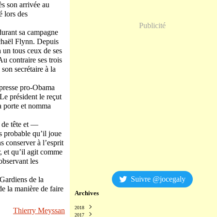
ès son arrivée au
 lors des
Publicité
 durant sa campagne
ichaël Flynn. Depuis
à un tous ceux de ses
u contraire ses trois
son secrétaire à la
la presse pro-Obama
e président le reçut
la porte et nomma
 de tête et —
 probable qu’il joue
s conserver à l’esprit
, et qu’il agit comme
observant les
Suivre @jocegaly
 Gardiens de la
de la manière de faire
Archives
2018
Thierry Meyssan
2017
Décembre
(2)