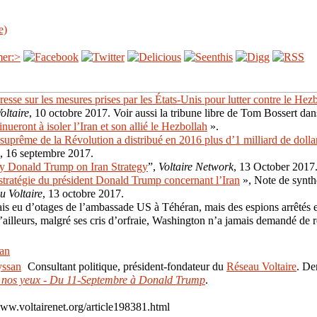
e)
resse sur les mesures prises par les États-Unis pour lutter contre le Hez
oltaire
, 10 octobre 2017. Voir aussi la tribune libre de Tom Bossert da
nueront à isoler l’Iran et son allié le Hezbollah
».
suprême de la Révolution a distribué en 2016 plus d’1 milliard de doll
, 16 septembre 2017.
y Donald Trump on Iran Strategy
”,
Voltaire Network
, 13 October 2017
stratégie du président Donald Trump concernant l’Iran
», Note de synth
u Voltaire
, 13 octobre 2017.
mais eu d’otages de l’ambassade US à Téhéran, mais des espions arrêtés e
ailleurs, malgré ses cris d’orfraie, Washington n’a jamais demandé de r
an
Consultant politique, président-fondateur du
Réseau Voltaire
. De
 nos yeux - Du 11-Septembre à Donald Trump
.
www.voltairenet.org/article198381.html