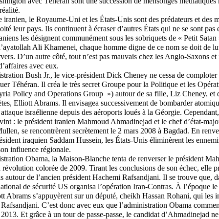
ashington avec Téhéran sont une succession de mensonges médiatiques
réalité.
 iranien, le Royaume-Uni et les États-Unis sont des prédateurs et des m
oité leur pays. Ils continuent à écraser d’autres États qui ne se sont pas 
raniens les désignent communément sous les sobriquets de « Petit Satan
l’ayatollah Ali Khamenei, chaque homme digne de ce nom se doit de lutt
vers. D’un autre côté, tout n’est pas mauvais chez les Anglo-Saxons et i
d’affaires avec eux.
stration Bush Jr., le vice-président Dick Cheney ne cessa de comploter
er Téhéran. Il créa le très secret Groupe pour la Politique et les Opérat
yria Policy and Operations Group ») autour de sa fille, Liz Cheney, et 
ètes, Elliott Abrams. Il envisagea successivement de bombarder atomiq
 attaque israélienne depuis des aéroports loués à la Géorgie. Cependant
dvint : le président iranien Mahmoud Ahmadinejad et le chef d’état-maj
ullen, se rencontrèrent secrètement le 2 mars 2008 à Bagdad. En renver
résident iraquien Saddam Hussein, les États-Unis éliminèrent les ennemis
son influence régionale.
istration Obama, la Maison-Blanche tenta de renverser le président 
 révolution colorée de 2009. Tirant les conclusions de son échec, elle pr
s autour de l’ancien président Hachemi Rafsandjani. Il se trouve que, d
national de sécurité US organisa l’opération Iran-Contras. À l’époque l
liott Abrams s’appuyèrent sur un député, cheikh Hassan Rohani, qui les i
m Rafsandjani. C’est donc avec eux que l’administration Obama commenç
013. Et grâce à un tour de passe-passe, le candidat d’Ahmadinejad ne f