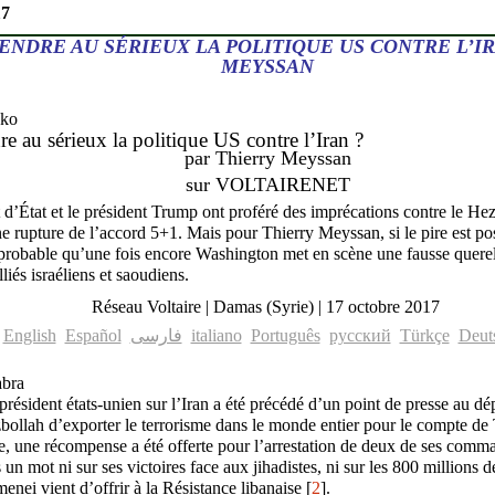
17
RENDRE AU SÉRIEUX LA POLITIQUE US CONTRE L’IR
MEYSSAN
re au sérieux la politique US contre l’Iran ?
par
Thierry Meyssan
sur VOLTAIRENET
d’État et le président Trump ont proféré des imprécations contre le Hezb
e rupture de l’accord 5+1. Mais pour Thierry Meyssan, si le pire est poss
probable qu’une fois encore Washington met en scène une fausse quere
liés israéliens et saoudiens.
Réseau Voltaire
| Damas (Syrie)
| 17 octobre 2017
English
Español
فارسى
italiano
Português
русский
Türkçe
Deut
bra
président états-unien sur l’Iran a été précédé d’un point de presse au d
bollah d’exporter le terrorisme dans le monde entier pour le compte de
ole, une récompense a été offerte pour l’arrestation de deux de ses co
un mot ni sur ses victoires face aux jihadistes, ni sur les 800 millions d
nei vient d’offrir à la Résistance libanaise [
2
].