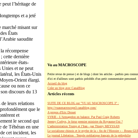
e peut l’héritage de
 longtemps et a jeté
le marché misant sur
 des États
 l’Arabie saoudite
t la récompense
 ; cette dernière
ntérieure états-
Vu au MACROSCOPE
s Unies et ne peut
latéral, les États-Unis
Petite revue de presse ( et de blogs ) dont les articles - parfois peu connus
d'ici et d'ailleurs sont parfois précédés d'un petit commentaire personnel.
u Moyen-Orient élargi.
Accueil du blog
 cause ou non ce
Créer un blog avec CanalBlog
 son discours du 13
Articles récents
 de leurs relations
SUITE DE CE BLOG sur "VU AU MACROSCOPE 3" :
http://vuaumacroscope3.canalblog.com/
si profondément que le
A propos d'Eric Drouet
ontèrent et
SYRIE - L'Armagedon en balance. Par Paul Craig Roberts
alement le second qui
Jeremy Corbyn, le futur premier ministre du Royaume-Uni ?
ade de Téhéran en une
L’administration Trump et l’Iran - par Thierry MEYSSAN
Le socialisme chinois et le mythe de la « fin de l’Histoire » - Bruno G
 de cet incident, les
Le journal Libération : Temple médiatique français de la pédophilie