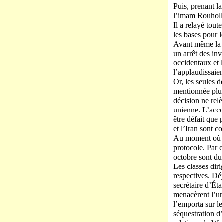
Puis, prenant l
l’imam Rouholla
Il a relayé tout
les bases pour 
Avant même la fi
un arrêt des inv
occidentaux et 
l’applaudissaien
Or, les seules 
mentionnée plus 
décision ne relè
unienne. L’acco
être défait que 
et l’Iran sont c
Au moment où j’
protocole. Par 
octobre sont du
Les classes diri
respectives. Dé
secrétaire d’Éta
menacèrent l’un 
l’emporta sur l
séquestration d’