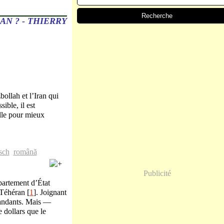
AN ? - THIERRY
ollah et l’Iran qui
ible, il est
lle pour mieux
sch
română
Publicité
épartement d’État
 Téhéran [
1
]. Joignant
mmandants. Mais —
e dollars que le