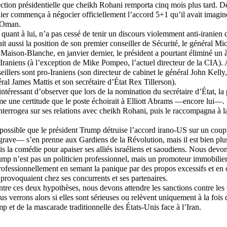
lection présidentielle que cheikh Rohani remporta cinq mois plus tard. D
ier commença à négocier officiellement l’accord 5+1 qu’il avait imaginé
’Oman.
uant à lui, n’a pas cessé de tenir un discours violemment anti-iranien
ait aussi la position de son premier conseiller de Sécurité, le général M
a Maison-Blanche, en janvier dernier, le président a pourtant éliminé un 
i-Iraniens (à l’exception de Mike Pompeo, l’actuel directeur de la CIA). A
illers sont pro-Iraniens (son directeur de cabinet le général John Kelly, 
ral James Mattis et son secrétaire d’État Rex Tillerson).
s intéressant d’observer que lors de la nomination du secrétaire d’État, 
 une certitude que le poste échoirait à Elliott Abrams —encore lui—. L
nterrogea sur ses relations avec cheikh Rohani, puis le raccompagna à 
ait possible que le président Trump détruise l’accord irano-US sur un coup
rave— s’en prenne aux Gardiens de la Révolution, mais il est bien plus
is la comédie pour apaiser ses alliés israéliens et saoudiens. Nous devon
p n’est pas un politicien professionnel, mais un promoteur immobilier
i professionnellement en semant la panique par des propos excessifs et en 
s provoquaient chez ses concurrents et ses partenaires.
ntre ces deux hypothèses, nous devons attendre les sanctions contre les
s verrons alors si elles sont sérieuses ou relèvent uniquement à la fois 
 et de la mascarade traditionnelle des États-Unis face à l’Iran.