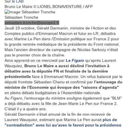
Sur
le LAB
Bruno Le Maire © LIONEL BONAVENTURE / AFP
Sébastien Tronche
sebastien.tronche@europe1.fr
Jeudi 19 octobre, Gérald Darmanin, ministre de l’Action et des
Comptes publics d’Emmanuel Macron et futur ex-LR, débattra
avec Marine Le Pen dans
l’Emission politique
sur France 2 pour
la grande rentrée médiatique de la présidente du Front national.
Mais l’ancien directeur de campagne de Nicolas Sarkozy n’était
pas le premier choix de la chaîne.
Ainsi apprend-on ce mercredi par
Le Figaro
qu’après Laurent
Wauquiez,
Bruno Le Maire a aussi décliné l’invitation à
débattre avec la députée FN et finaliste de la dernière
présidentielle
face à Emmanuel Macron. Un refus balancé par le
député frontiste Sébastien Chenu et confirmé par
l’entourage du
ministre de l’Economie qui évoque des "raisons d’agenda"
en pleins débats budgétaires à l’Assemblée nationale.
Au
Figaro
, l’entourage du ministre souligne également que "BLM"
a déjà débattu avec la fille de Jean-Marie Le Pen sur France 2.
C’était il y a quatre ans.
Gérald Darmanin s’était amusé de la fin de non-recevoir de
Laurent Wauquiez, estimant que Marine Le Pen aurait
plus de
"contradiction" avec lui qu’avec le favori pour la présidence