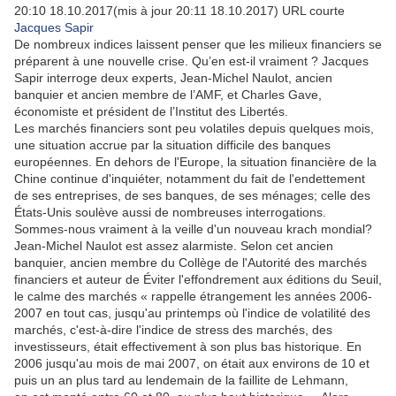
20:10 18.10.2017(mis à jour 20:11 18.10.2017)
URL courte
Jacques Sapir
De nombreux indices laissent penser que les milieux financiers se
préparent à une nouvelle crise. Qu’en est-il vraiment ? Jacques
Sapir interroge deux experts, Jean-Michel Naulot, ancien
banquier et ancien membre de l’AMF, et Charles Gave,
économiste et président de l’Institut des Libertés.
Les marchés financiers sont peu volatiles depuis quelques mois,
une situation accrue par la situation difficile des banques
européennes. En dehors de l'Europe, la situation financière de la
Chine continue d'inquiéter, notamment du fait de l'endettement
de ses entreprises, de ses banques, de ses ménages; celle des
États-Unis soulève aussi de nombreuses interrogations.
Sommes-nous vraiment à la veille d'un nouveau krach mondial?
Jean-Michel Naulot est assez alarmiste. Selon cet ancien
banquier, ancien membre du Collège de l'Autorité des marchés
financiers et auteur de Éviter l'effondrement aux éditions du Seuil,
le calme des marchés « rappelle étrangement les années 2006-
2007 en tout cas, jusqu'au printemps où l'indice de volatilité des
marchés, c'est-à-dire l'indice de stress des marchés, des
investisseurs, était effectivement à son plus bas historique. En
2006 jusqu'au mois de mai 2007, on était aux environs de 10 et
puis un an plus tard au lendemain de la faillite de Lehmann,