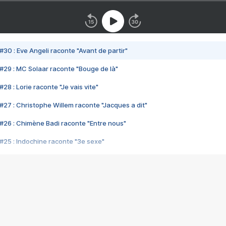
#30 : Eve Angeli raconte "Avant de partir"
#29 : MC Solaar raconte "Bouge de là"
28 : Lorie raconte "Je vais vite"
#27 : Christophe Willem raconte "Jacques a dit"
#26 : Chimène Badi raconte "Entre nous"
#25 : Indochine raconte "3e sexe"
#24 : Zaho raconte "C'est chelou"
#23 : Patrick Bruel raconte "Au café des délices"
#22 : Kyo raconte "Le chemin"
#21 : Nolwenn Leroy raconte "Cassé"