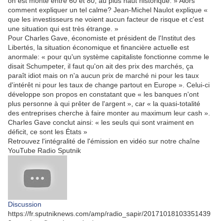
on est monté entre 60 et 80, au plus haut historique. » Alors
comment expliquer un tel calme? Jean-Michel Naulot explique «
que les investisseurs ne voient aucun facteur de risque et c'est
une situation qui est très étrange. »
Pour Charles Gave, économiste et président de l'Institut des
Libertés, la situation économique et financière actuelle est
anormale: « pour qu'un système capitaliste fonctionne comme le
disait Schumpeter, il faut qu'on ait des prix des marchés, ça
paraît idiot mais on n'a aucun prix de marché ni pour les taux
d'intérêt ni pour les taux de change partout en Europe ». Celui-ci
développe son propos en constatant que « les banques n'ont
plus personne à qui prêter de l'argent », car « la quasi-totalité
des entreprises cherche à faire monter au maximum leur cash ».
Charles Gave conclut ainsi: « les seuls qui sont vraiment en
déficit, ce sont les États »
Retrouvez l'intégralité de l'émission en vidéo sur notre chaîne
YouTube Radio Sputnik
Discussion
https://fr.sputniknews.com/amp/radio_sapir/20171018103351439