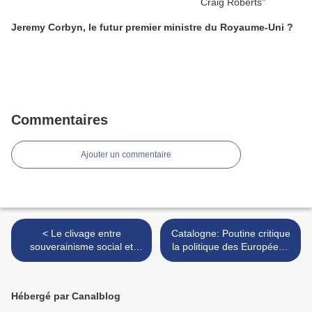
Jeremy Corbyn, le futur premier ministre du Royaume-Uni ?
Commentaires
Ajouter un commentaire
< Le clivage entre
Catalogne: Poutine critique
souverainisme social et
la politique des Européens
souverainisme identitaire
>
est-il pertinent ?
Hébergé par Canalblog