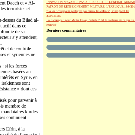
ent Daech et « Al-
L’INVASION N’AVANCE PAS AU HASARD. LE GÉNÉRAL GOMAR
PATRON DU RENSEIGNEMENT MILITAIRE, L’EXPLIQUE.16/9/201
es terroristes et
"La loi Schiappa ne protégera pas mieux les enfants", s'indignent les
associations
au-dessus du Bilad al-
Loi Schiappa : pour Maître Eolas, l'article 2 dit le contraire de ce qui lui 
reproché
 actif dans ce
Derniers commentaires
ofondie de sa
ecteur s’y attendent,
.
rêt et de contrôle
ses et syriennes ne
: si les forces
niennes basées au
intérêts en Syrie, en
s irakiennes sont
résistance » dont ces
sés pour parvenir à
fois membre de
x mandataires kurdes.
pes continuent
rs Efrin, à la
re côté du fleuve tant