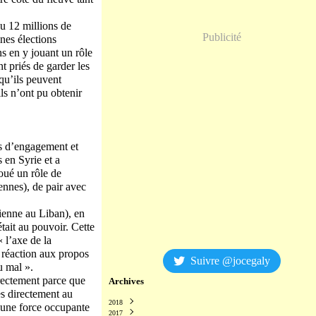
ou 12 millions de
Publicité
ines élections
s en y jouant un rôle
nt priés de garder les
qu’ils peuvent
ils n’ont pu obtenir
les d’engagement et
 en Syrie et a
oué un rôle de
ennes), de pair avec
lienne au Liban), en
tait au pouvoir. Cette
« l’axe de la
n réaction aux propos
Suivre @jocegaly
u mal ».
rectement parce que
Archives
es directement au
2018
 une force occupante
2017
Décembre
(2)