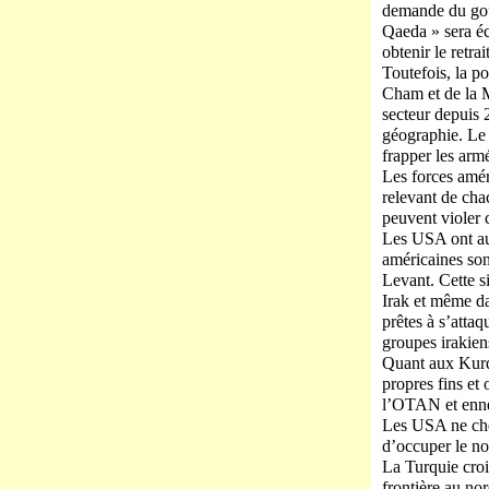
demande du gouv
Qaeda » sera éc
obtenir le retra
Toutefois, la po
Cham et de la M
secteur depuis 
géographie. Le g
frapper les arm
Les forces améri
relevant de cha
peuvent violer 
Les USA ont aus
américaines son
Levant. Cette si
Irak et même da
prêtes à s’attaq
groupes irakien
Quant aux Kurde
propres fins et
l’OTAN et ennem
Les USA ne cher
d’occuper le no
La Turquie croit
frontière au no