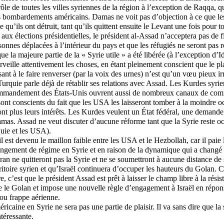
rôle de toutes les villes syriennes de la région à l’exception de Raqqa, 
es bombardements américains. Damas ne voit pas d’objection à ce que l
e qu’ils ont détruit, tant qu’ils quittent ensuite le Levant une fois pour t
aux élections présidentielles, le président al-Assad n’acceptera pas de f
sonnes déplacées à l’intérieur du pays et que les réfugiés ne seront pas 
ue la majeure partie de la « Syrie utile » a été libérée (à l’exception d’I
rveille attentivement les choses, en étant pleinement conscient que le 
ant à le faire renverser (par la voix des urnes) n’est qu’un vœu pieux irr
 Turquie parle déjà de rétablir ses relations avec Assad. Les Kurdes syrie
ommandement des États-Unis ouvrent aussi de nombreux canaux de com
sont conscients du fait que les USA les laisseront tomber à la moindre o
ront plus leurs intérêts. Les Kurdes veulent un État fédéral, une demande
as. Assad ne veut discuter d’aucune réforme tant que la Syrie reste 
quie et les USA).
il est devenu le maillon faible entre les USA et le Hezbollah, car il paie 
angement de régime en Syrie et en raison de la dynamique qui a changé s
ran ne quitteront pas la Syrie et ne se soumettront à aucune distance de s
rritoire syrien et qu’Israël continuera d’occuper les hauteurs du Golan. C
, c’est que le président Assad est prêt à laisser le champ libre à la rési
e le Golan et impose une nouvelle règle d’engagement à Israël en répons
 ou frappe aérienne.
icaine en Syrie ne sera pas une partie de plaisir. Il va sans dire que la
téressante.