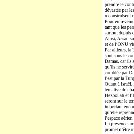
prendre le cont
dévastée par l
reconstruisent c
Pour en revenir 
tant que les per
surtout depuis q
Ainsi, Assad su
et de l’ONU vis
Par ailleurs, la
sont sous le c
Damas, car ils 
qu’ils ne servi
comblée par Dam
l’est par la Tur
Quant à Israël, 
tentative de ch
Hezbollah et l’I
seront sur le te
important encore
qu’elle reprenn
l’espace aérien
La présence amér
promet d’être in