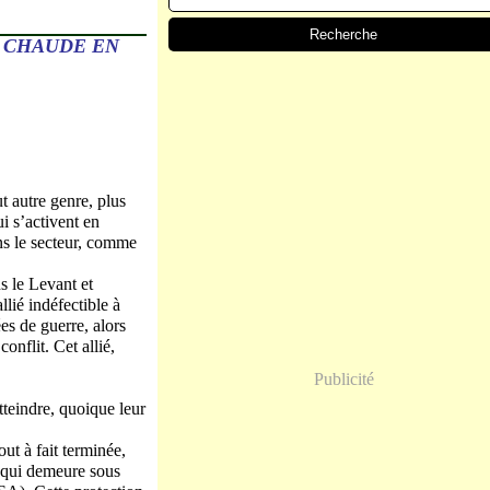
E CHAUDE EN
t autre genre, plus
ui s’activent en
ans le secteur, comme
s le Levant et
llié indéfectible à
ées de guerre, alors
onflit. Cet allié,
Publicité
atteindre, quoique leur
ut à fait terminée,
, qui demeure sous