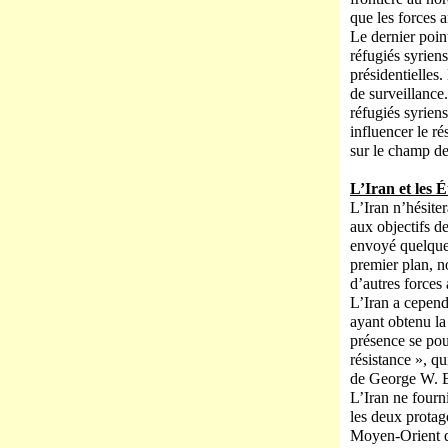
que les forces 
Le dernier poin
réfugiés syrien
présidentielles
de surveillance.
réfugiés syrien
influencer le ré
sur le champ de
L’Iran et les 
L’Iran n’hésite
aux objectifs d
envoyé quelques
premier plan, n
d’autres forces 
L’Iran a cepend
ayant obtenu la
présence se pour
résistance », q
de George W. Bu
L’Iran ne fourn
les deux protag
Moyen-Orient d