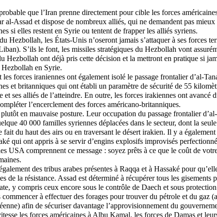
 probable que l’Iran prenne directement pour cible les forces américaines
r al-Assad et dispose de nombreux alliés, qui ne demandent pas mieux 
es si elles restent en Syrie ou tentent de frapper les alliés syriens.
du Hezbollah, les États-Unis n’oseront jamais s’attaquer à ses forces ter
Liban). S’ils le font, les missiles stratégiques du Hezbollah vont assurém
u Hezbollah ont déjà pris cette décision et la mettront en pratique si jama
u Hezbollah en Syrie.
 les forces iraniennes ont également isolé le passage frontalier d’al-Tan
nes et britanniques qui ont établi un paramètre de sécurité de 55 kilom
 et ses alliés de l’atteindre. En outre, les forces irakiennes ont avancé d
compléter l’encerclement des forces américano-britanniques.
 plutôt en mauvaise posture. Leur occupation du passage frontalier d’al-
elque 40 000 familles syriennes déplacées dans le secteur, dont la seule
e fait du haut des airs ou en traversant le désert irakien. Il y a égaleme
ké qui ont appris à se servir d’engins explosifs improvisés perfectionn
les USA comprennent ce message : soyez prêts à ce que le coût de votre
maines.
également des tribus arabes présentes à Raqqa et à Hassaké pour qu’elle
es de la résistance. Assad est déterminé à récupérer tous les gisements pé
rate, y compris ceux encore sous le contrôle de Daech et sous protecti
s commencer à effectuer des forages pour trouver du pétrole et du gaz (a
éenne) afin de sécuriser davantage l’approvisionnement du gouverneme
itesse les forces américaines à Albu Kamal, les forces de Damas et leurs 