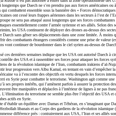
 (la Russie n’est pas autorisée à entrer dans la zone opérationnelle des 
si longtemps que Daech ne s’en prendra pas aux forces américaines ou à
s qui combattent ensemble sous la bannière des « Forces démocratiques
icaines ont cessé leurs frappes aériennes dans les secteurs à l’est de l’E
roupe ne sera pas attaqué aussi longtemps que ses forces combattantes
attaques essentiellement contre l’armée syrienne et ses alliés. Selon des 
imim, les USA continuent de déployer des drones au-dessus des secteur
ler Daech sans gêner ses déplacements dans une zone limitée. À moins 
ffrir des combattants étrangers considérés comme une prise de valeur (es
ns vont continuer de bourdonner dans le ciel syrien au-dessus de Daech 
ssé ces dernières semaines indique que les USA ont autorisé Daech à ci
contrôle des USA et à rassembler ses forces pour attaquer les forces syri
iens de la révolution islamique de l’Iran, combattants irakiens d’al-Nu
entir leur progression vers Albu Kamal, en tentant en vain d’empêcher la l
ricaine va à l’encontre des objectifs en vertu desquels les forces intern
erri en Syrie pour combattre le terrorisme. Washington agit comme une
u’à ses propres intérêts, qui l’amènent parfois à assurer la protection d
uvent être manipulées et déplacées à l’intérieur de lignes à ne pas franc
s. L’élimination du terrorisme ne semble plus être l’objectif des USA et d
bes actifs en Syrie.
e d’établir un équilibre avec Damas et Téhéran, en s’imaginant que Dae
Hezbollah libanais et au Corps des gardiens de la révolution islamique 
immense différence près : contrairement aux USA, l’Iran et ses alliés sont