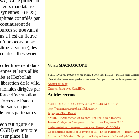
USA). Cette protection
 leurs mandataires
 syriennes » (FDS).
uphrate contrôlés par
 continueront de
sources se trouvant à
s à l’est du fleuve
qu’une occasion se
time la source), les
et des alliés syriens
rculer librement dans
Vu au MACROSCOPE
ennes et leurs alliés
Petite revue de presse ( et de blogs ) dont les articles - parfois peu connus
jaba et Hezbollah
d'ici et d'ailleurs sont parfois précédés d'un petit commentaire personnel.
ibération de la ville.
Accueil du blog
ationales dirigées par
Créer un blog avec CanalBlog
 force d’occupation
Articles récents
es forces de Daech.
SUITE DE CE BLOG sur "VU AU MACROSCOPE 3" :
hir sans risquer
http://vuaumacroscope3.canalblog.com/
e leurs partenaires
A propos d'Eric Drouet
SYRIE - L'Armagedon en balance. Par Paul Craig Roberts
Jeremy Corbyn, le futur premier ministre du Royaume-Uni ?
ch fait figure de
L’administration Trump et l’Iran - par Thierry MEYSSAN
(CGRI) en territoire
Le socialisme chinois et le mythe de la « fin de l’Histoire » - Bruno G
 sur place à la
Le journal Libération : Temple médiatique français de la pédophilie