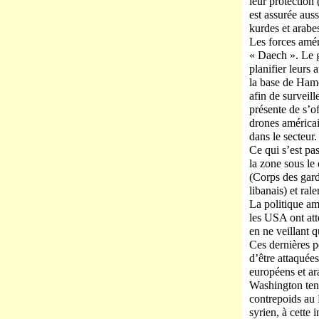
leur protection
est assurée aus
kurdes et arabe
Les forces amér
« Daech ». Le g
planifier leurs 
la base de Hame
afin de surveil
présente de s’o
drones américai
dans le secteur.
Ce qui s’est pa
la zone sous le 
(Corps des gard
libanais) et ral
La politique amé
les USA ont att
en ne veillant q
Ces dernières pe
d’être attaquée
européens et ara
Washington tent
contrepoids au 
syrien, à cette 