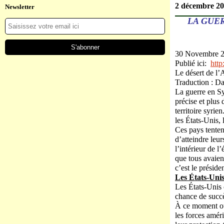
2 décembre 2
Newsletter
LA GUE
30 Novembre 
Publié ici:
http:
Le désert de l’
Traduction : Da
La guerre en Syr
précise et plus 
territoire syrie
les États‑Unis, l
Ces pays tenten
d’atteindre leur
l’intérieur de l
que tous avaien
c’est le présid
Les États-Unis
Les États-Unis o
chance de succè
À ce moment où 
les forces amér