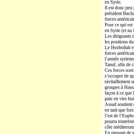
en Syrie.
Il est donc peu
président Bacha
forces américain
Pour ce qui est 
en Syrie (et au 
Les dirigeants d
les positions d
Le Hezbollah et
forces américai
l’armée syrienne
Tanaf, afin de 
Ces forces sont
s’occuper de qu
ravitaillement s
groupes à Hassa
façon à ce que 
paie en vies hu
Assad soutient 
en tant que forc
l’est de l’Euph
pourra toutefoi
côte méditerran
En prenant de v