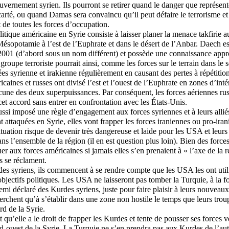
ernement syrien. Ils pourront se retirer quand le danger que représent
arté, ou quand Damas sera convaincu qu’il peut défaire le terrorisme et l
it de toutes les forces d’occupation.
litique américaine en Syrie consiste à laisser planer la menace takfirie 
ésopotamie à l’est de l’Euphrate et dans le désert de l’Anbar. Daech est
2001 (d’abord sous un nom différent) et possède une connaissance appr
roupe terroriste pourrait ainsi, comme les forces sur le terrain dans le s
ées syrienne et irakienne régulièrement en causant des pertes à répétition
caines et russes ont divisé l’est et l’ouest de l’Euphrate en zones d’inté
cune des deux superpuissances. Par conséquent, les forces aériennes rus
cet accord sans entrer en confrontation avec les États-Unis.
si imposé une règle d’engagement aux forces syriennes et à leurs alliés 
t attaquées en Syrie, elles vont frapper les forces iraniennes ou pro-ira
tuation risque de devenir très dangereuse et laide pour les USA et leurs 
ns l’ensemble de la région (il en est question plus loin). Bien des force
uer aux forces américaines si jamais elles s’en prenaient à « l’axe de la 
s se réclament.
s syriens, ils commencent à se rendre compte que les USA les ont utili
 objectifs politiques. Les USA ne laisseront pas tomber la Turquie, à la 
i déclaré des Kurdes syriens, juste pour faire plaisir à leurs nouveau
chent qu’à s’établir dans une zone non hostile le temps que leurs trou
rd de la Syrie.
 qu’elle a le droit de frapper les Kurdes et tente de pousser ses forces ve
rd-ouest de la Syrie. La Turquie ne s’en prendra pas aux Kurdes de l’aut