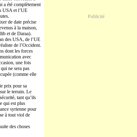
qui a été complètement
es USA et l’UE
outes.
Publicité
ixer de date précise
revenus à la maison,
dlib et de Daraa).
plan des USA, de l’UE
éaliste de l’Occident.
ns dont les forces
munication avec
ccasion, une fois
 qui ne sera pas
occupée (comme elle
le prix pour sa
ur le terrain. Le
écurité, tant qu’ils
e qui est plus
stance syrienne pour
e à tout viol de
 suite des choses