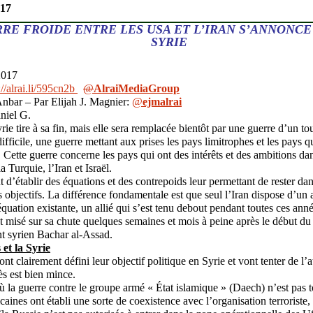
017
RRE FROIDE ENTRE LES USA ET L’IRAN S’ANNONC
SYRIE
2017
//
alrai.li/595cn2b
@
AlraiMediaGroup
Anbar – Par Elijah J. Magnier:
@
ejmalrai
niel G.
ie tire à sa fin, mais elle sera remplacée bientôt par une guerre d’un tou
difficile, une guerre mettant aux prises les pays limitrophes et les pays q
n. Cette guerre concerne les pays qui ont des intérêts et des ambitions d
a Turquie, l’Iran et Israël.
t d’établir des équations et des contrepoids leur permettant de rester dan
s objectifs. La différence fondamentale est que seul l’Iran dispose d’un a
’équation existante, un allié qui s’est tenu debout pendant toutes ces ann
t misé sur sa chute quelques semaines et mois à peine après le début du c
ent syrien Bachar al-Assad.
 et la Syrie
nt clairement défini leur objectif politique en Syrie et vont tenter de l’
s est bien mince.
la guerre contre le groupe armé « État islamique » (Daech) n’est pas to
icaines ont établi une sorte de coexistence avec l’organisation terroriste