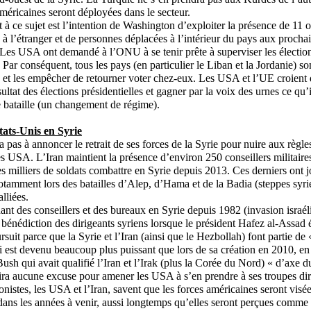
américaines seront déployées dans le secteur.
t à ce sujet est l’intention de Washington d’exploiter la présence de 11 
s à l’étranger et de personnes déplacées à l’intérieur du pays aux procha
. Les USA ont demandé à l’ONU à se tenir prête à superviser les élection
 Par conséquent, tous les pays (en particulier le Liban et la Jordanie) so
s et les empêcher de retourner voter chez-eux. Les USA et l’UE croient 
sultat des élections présidentielles et gagner par la voix des urnes ce qu’
 bataille (un changement de régime).
États-Unis en Syrie
ra pas à annoncer le retrait de ses forces de la Syrie pour nuire aux règ
es USA. L’Iran maintient la présence d’environ 250 conseillers militaires
 milliers de soldats combattre en Syrie depuis 2013. Ces derniers ont j
otamment lors des batailles d’Alep, d’Hama et de la Badia (steppes syri
alliées.
ant des conseillers et des bureaux en Syrie depuis 1982 (invasion israé
 bénédiction des dirigeants syriens lorsque le président Hafez al-Assad é
suit parce que la Syrie et l’Iran (ainsi que le Hezbollah) font partie de 
ui est devenu beaucoup plus puissant que lors de sa création en 2010, e
sh qui avait qualifié l’Iran et l’Irak (plus la Corée du Nord) « d’axe d
ira aucune excuse pour amener les USA à s’en prendre à ses troupes di
onistes, les USA et l’Iran, savent que les forces américaines seront visé
ans les années à venir, aussi longtemps qu’elles seront perçues comme