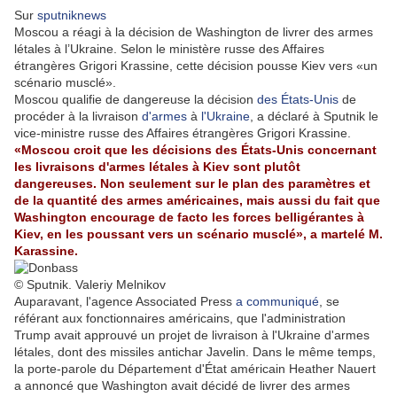
Sur
sputniknews
Moscou a réagi à la décision de Washington de livrer des armes
létales à l’Ukraine. Selon le ministère russe des Affaires
étrangères Grigori Krassine, cette décision pousse Kiev vers «un
scénario musclé».
Moscou qualifie de dangereuse la décision
des États-Unis
de
procéder à la livraison
d'armes
à
l'Ukraine
, a déclaré à Sputnik le
vice-ministre russe des Affaires étrangères Grigori Krassine.
«Moscou croit que les décisions des États-Unis concernant
les livraisons d'armes létales à Kiev sont plutôt
dangereuses. Non seulement sur le plan des paramètres et
de la quantité des armes américaines, mais aussi du fait que
Washington encourage de facto les forces belligérantes à
Kiev, en les poussant vers un scénario musclé», a martelé M.
Karassine.
© Sputnik. Valeriy Melnikov
Auparavant, l'agence Associated Press
a communiqué
, se
référant aux fonctionnaires américains, que l'administration
Trump avait approuvé un projet de livraison à l'Ukraine d'armes
létales, dont des missiles antichar Javelin. Dans le même temps,
la porte-parole du Département d'État américain Heather Nauert
a annoncé que Washington avait décidé de livrer des armes