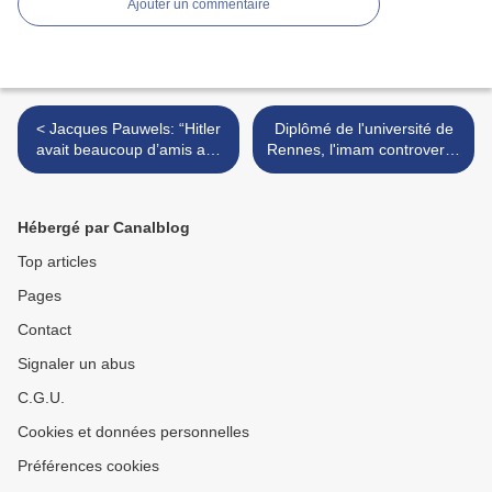
Ajouter un commentaire
< Jacques Pauwels: “Hitler
Diplômé de l'université de
avait beaucoup d’amis aux
Rennes, l'imam controversé
Etats-Unis”
de Brest pourra devenir
«référent laïcité» >
Hébergé par Canalblog
Top articles
Pages
Contact
Signaler un abus
C.G.U.
Cookies et données personnelles
Préférences cookies