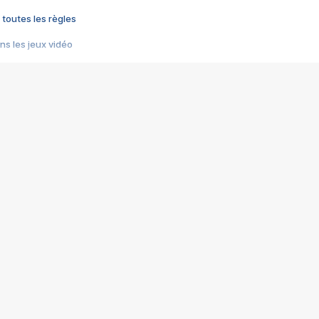
 toutes les règles
s les jeux vidéo
us choquant de Rockstar ? - Le scandale BULLY
e plus moche de Steam
du RÊVE tourne au CAUCHEMAR
pendant 8 heures
it… à tort
umiliés par un jeu vidéo
ire - Final Fantasy 8
ti un empire - Age of Empires
story DOFUS
tard, il crée l'un des pires jeux de tous les temps, MindsEye.