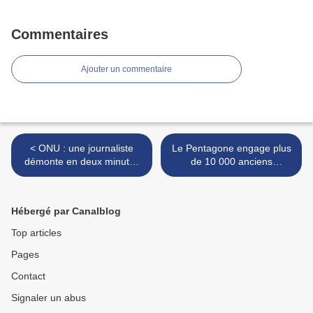
Commentaires
Ajouter un commentaire
< ONU : une journaliste
Le Pentagone engage plus
démonte en deux minutes
de 10 000 anciens
la rhétorique des médias
jihadistes de Daesh >
traditionnels sur la Syrie
Hébergé par Canalblog
Top articles
Pages
Contact
Signaler un abus