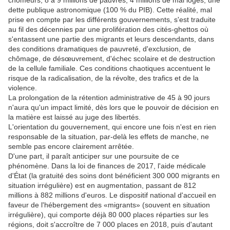
chômeurs, 8 à 9 millions de pauvres, 4 millions de mal logés, une
dette publique astronomique (100 % du PIB). Cette réalité, mal
prise en compte par les différents gouvernements, s'est traduite
au fil des décennies par une prolifération des cités-ghettos où
s'entassent une partie des migrants et leurs descendants, dans
des conditions dramatiques de pauvreté, d'exclusion, de
chômage, de désœuvrement, d'échec scolaire et de destruction
de la cellule familiale. Ces conditions chaotiques accentuent le
risque de la radicalisation, de la révolte, des trafics et de la
violence.
La prolongation de la rétention administrative de 45 à 90 jours
n'aura qu'un impact limité, dès lors que le pouvoir de décision en
la matière est laissé au juge des libertés.
L'orientation du gouvernement, qui encore une fois n'est en rien
responsable de la situation, par-delà les effets de manche, ne
semble pas encore clairement arrêtée.
D'une part, il paraît anticiper sur une poursuite de ce
phénomène. Dans la loi de finances de 2017, l'aide médicale
d'État (la gratuité des soins dont bénéficient 300 000 migrants en
situation irrégulière) est en augmentation, passant de 812
millions à 882 millions d'euros. Le dispositif national d'accueil en
faveur de l'hébergement des «migrants» (souvent en situation
irrégulière), qui comporte déjà 80 000 places réparties sur les
régions, doit s'accroître de 7 000 places en 2018, puis d'autant