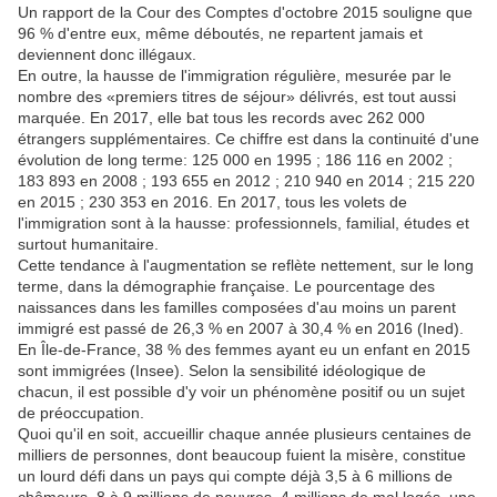
Un rapport de la Cour des Comptes d'octobre 2015 souligne que
96 % d'entre eux, même déboutés, ne repartent jamais et
deviennent donc illégaux.
En outre, la hausse de l'immigration régulière, mesurée par le
nombre des «premiers titres de séjour» délivrés, est tout aussi
marquée. En 2017, elle bat tous les records avec 262 000
étrangers supplémentaires. Ce chiffre est dans la continuité d'une
évolution de long terme: 125 000 en 1995 ; 186 116 en 2002 ;
183 893 en 2008 ; 193 655 en 2012 ; 210 940 en 2014 ; 215 220
en 2015 ; 230 353 en 2016. En 2017, tous les volets de
l'immigration sont à la hausse: professionnels, familial, études et
surtout humanitaire.
Cette tendance à l'augmentation se reflète nettement, sur le long
terme, dans la démographie française. Le pourcentage des
naissances dans les familles composées d'au moins un parent
immigré est passé de 26,3 % en 2007 à 30,4 % en 2016 (Ined).
En Île-de-France, 38 % des femmes ayant eu un enfant en 2015
sont immigrées (Insee). Selon la sensibilité idéologique de
chacun, il est possible d'y voir un phénomène positif ou un sujet
de préoccupation.
Quoi qu'il en soit, accueillir chaque année plusieurs centaines de
milliers de personnes, dont beaucoup fuient la misère, constitue
un lourd défi dans un pays qui compte déjà 3,5 à 6 millions de