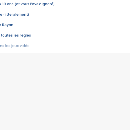
 a 13 ans (et vous l'avez ignoré)
e (littéralement)
im Rayan
 toutes les règles
s les jeux vidéo
us choquant de Rockstar ? - Le scandale BULLY
e plus moche de Steam
du RÊVE tourne au CAUCHEMAR
pendant 8 heures
it… à tort
umiliés par un jeu vidéo
ire - Final Fantasy 8
ti un empire - Age of Empires