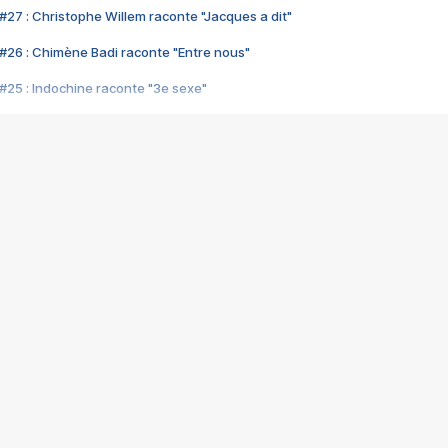
#27 : Christophe Willem raconte "Jacques a dit"
#26 : Chimène Badi raconte "Entre nous"
#25 : Indochine raconte "3e sexe"
#24 : Zaho raconte "C'est chelou"
#23 : Patrick Bruel raconte "Au café des délices"
#22 : Kyo raconte "Le chemin"
#21 : Nolwenn Leroy raconte "Cassé"
#20 : Patrick Hernandez raconte "Born to be alive"
#19 : Lorie raconte "Près de moi"
#18 : Michael Jones raconte "A nos actes manqués" (avec Jean-Jacque
#17 : Khaled raconte "Aïcha"
#16 : Corneille raconte "Parce qu'on vient de loin"
#15 : Indochine raconte "L'aventurier"