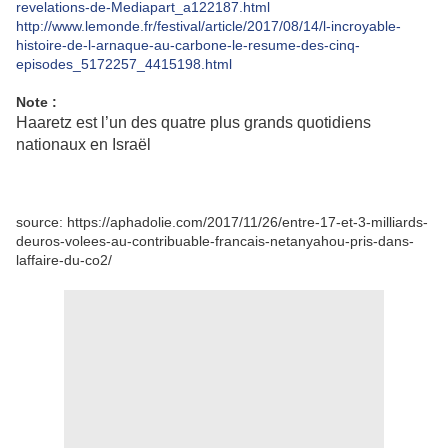
revelations-de-Mediapart_a122187.html
http://www.lemonde.fr/festival/article/2017/08/14/l-incroyable-
histoire-de-l-arnaque-au-carbone-le-resume-des-cinq-
episodes_5172257_4415198.html
Note :
Haaretz est l’un des quatre plus grands quotidiens
nationaux en Israël
source: https://aphadolie.com/2017/11/26/entre-17-et-3-milliards-
deuros-volees-au-contribuable-francais-netanyahou-pris-dans-
laffaire-du-co2/