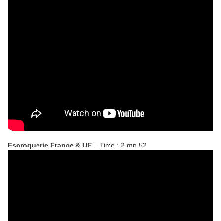
Escroquerie France & UE
– Time : 2 mn 52