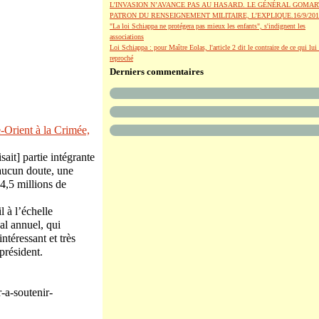
L’INVASION N’AVANCE PAS AU HASARD. LE GÉNÉRAL GOMAR
PATRON DU RENSEIGNEMENT MILITAIRE, L’EXPLIQUE.16/9/201
"La loi Schiappa ne protégera pas mieux les enfants", s'indignent les
associations
Loi Schiappa : pour Maître Eolas, l'article 2 dit le contraire de ce qui lui 
reproché
Derniers commentaires
-Orient à la Crimée,
sait] partie intégrante
 aucun doute, une
4,5 millions de
l à l’échelle
l annuel, qui
ntéressant et très
président.
r-a-soutenir-