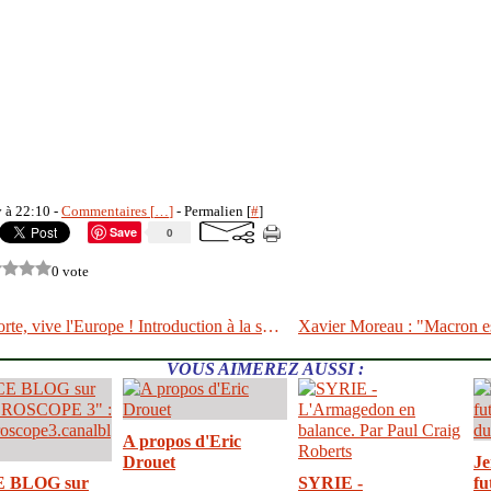
y à 22:10 -
Commentaires [
…
]
- Permalien [
#
]
Save
0
0 vote
"L'UE est morte, vive l'Europe ! Introduction à la souveraineté" Jacques Sapir, Coralie Delaume.
VOUS AIMEREZ AUSSI :
A propos d'Eric
Drouet
Je
E BLOG sur
SYRIE -
fu