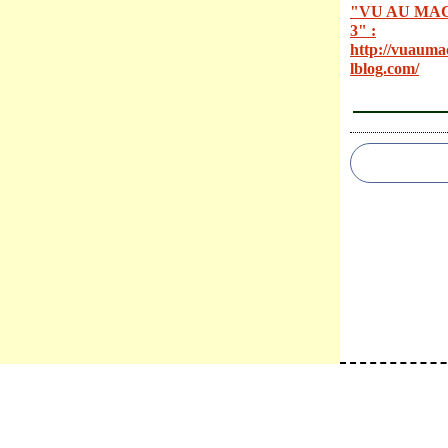
"VU AU MA
3" :
http://vuauma
lblog.com/