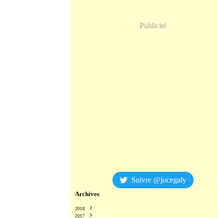
Publicité
Suivre @jocegaly
Archives
2018
2017
Décembre
(2)