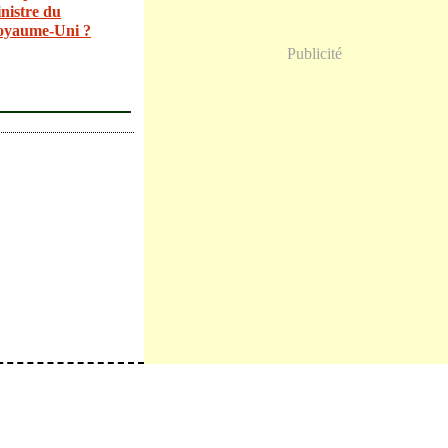
nistre du
oyaume-Uni ?
Publicité