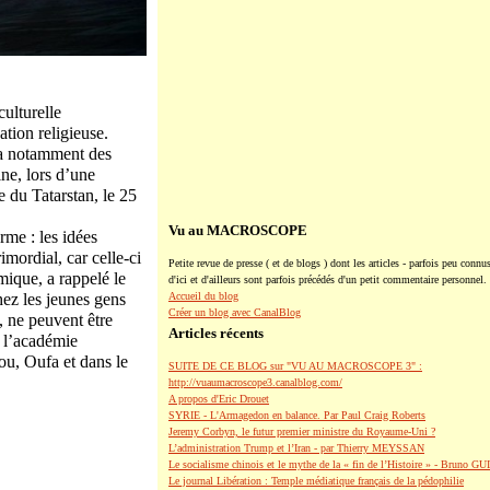
ulturelle
ation religieuse.
via notamment des
ine, lors d’une
 du Tatarstan, le 25
Vu au MACROSCOPE
rme : les idées
mordial, car celle-ci
Petite revue de presse ( et de blogs ) dont les articles - parfois peu connus
mique, a rappelé le
d'ici et d'ailleurs sont parfois précédés d'un petit commentaire personnel.
Accueil du blog
hez les jeunes gens
Créer un blog avec CanalBlog
, ne peuvent être
Articles récents
à l’académie
u, Oufa et dans le
SUITE DE CE BLOG sur "VU AU MACROSCOPE 3" :
http://vuaumacroscope3.canalblog.com/
A propos d'Eric Drouet
SYRIE - L'Armagedon en balance. Par Paul Craig Roberts
Jeremy Corbyn, le futur premier ministre du Royaume-Uni ?
L’administration Trump et l’Iran - par Thierry MEYSSAN
Le socialisme chinois et le mythe de la « fin de l’Histoire » - Bruno G
Le journal Libération : Temple médiatique français de la pédophilie