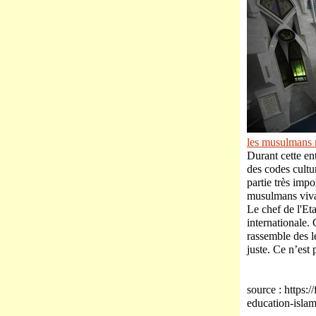
les musulmans 
Durant cette ent
des codes cultu
partie très imp
musulmans vivan
Le chef de l'Eta
internationale
rassemble des l
juste. Ce n’est 
source : https:
education-is