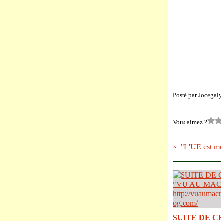
Posté par Jocegal
Vous aimez ?
SUITE DE C