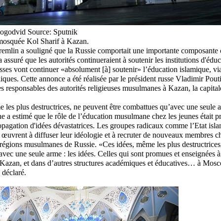
ogodvid
Source: Sputnik
mosquée Kol Sharif à Kazan.
emlin a souligné que la Russie comportait une importante composante c
assuré que les autorités continueraient à soutenir les institutions d'éduc
usses vont continuer «absolument [à] soutenir» l’éducation islamique, 
liques. Cette annonce a été réalisée par le président russe Vladimir Pout
s responsables des autorités religieuses musulmanes à Kazan, la capitale
 les plus destructrices, ne peuvent être combattues qu’avec une seule a
e a estimé que le rôle de l’éducation musulmane chez les jeunes était pri
propagation d'idées dévastatrices. Les groupes radicaux comme l’Etat isla
, œuvrent à diffuser leur idéologie et à recruter de nouveaux membres c
 régions musulmanes de Russie. «Ces idées, même les plus destructrices
vec une seule arme : les idées. Celles qui sont promues et enseignées 
Kazan, et dans d’autres structures académiques et éducatives… à Mosco
 déclaré.