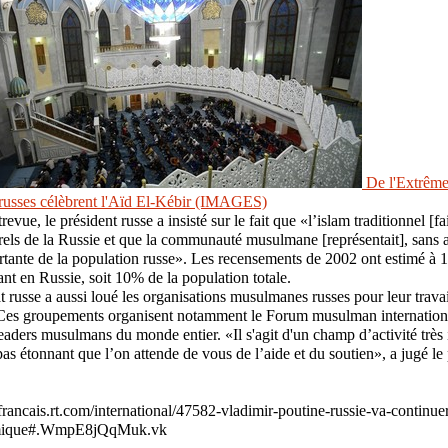
De l'Extrême
russes célèbrent l'Aïd El-Kébir (IMAGES)
revue, le président russe a insisté sur le fait que «l’islam traditionnel [fai
rels de la Russie et que la communauté musulmane [représentait], sans
ortante de la population russe». Les recensements de 2002 ont estimé à 1
t en Russie, soit 10% de la population totale.
t russe a aussi loué les organisations musulmanes russes pour leur travai
. Ces groupements organisent notamment le Forum musulman internationa
eaders musulmans du monde entier. «Il s'agit d'un champ d’activité très i
pas étonnant que l’on attende de vous de l’aide et du soutien», a jugé le 
//francais.rt.com/international/47582-vladimir-poutine-russie-va-continue
lamique#.WmpE8jQqMuk.vk