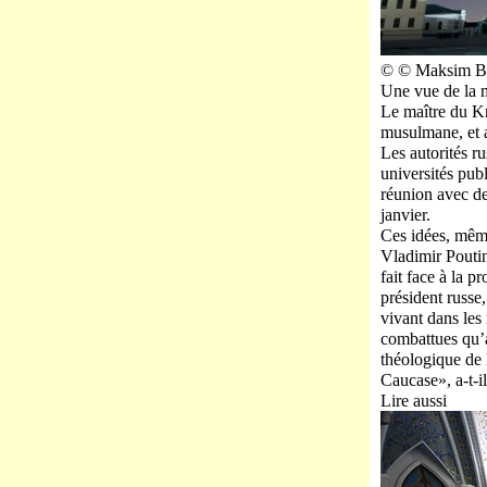
© © Maksim B
Une vue de la 
Le maître du Kr
musulmane, et a 
Les autorités r
universités pub
réunion avec de
janvier.
Ces idées, même
Vladimir Poutin
fait face à la 
président russe
vivant dans les
combattues qu’a
théologique de 
Caucase», a-t-il
Lire aussi