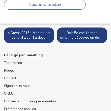
Ajouter un commentaire
< Davos 2018 - Macron est
Deir Ez-zor: l'armée
venu, il a vu, il a déçu.
syrienne découvre un dépôt
d'armes israéliennes en
Syrie >
Hébergé par Canalblog
Top articles
Pages
Contact
Signaler un abus
C.G.U.
Cookies et données personnelles
Préférences cookies