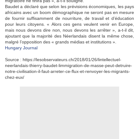
migratoire ne finira pas », a-t-il souligné.
Baudet a déclaré que selon les prévisions économiques, les pays
africains avec un boom démographique ne seront pas en mesure
de fournir suffisamment de nourriture, de travail et d’éducation
pour leurs citoyens. « Alors ces gens veulent venir en Europe,
mais nous devons dire non, nous devons les arrêter », a-t-il dit,
ajoutant que la majorité des Néerlandais disent la même chose,
malgré l’opposition des « grands médias et institutions ».
Hungary Journal
Source : https://lesobservateurs.ch/2018/01/26/lintellectuel-
neerlandais-thierry-baudet-limmigration-de-masse-peut-detruire-
notre-civilisation-il-faut-arreter-ce-flux-et-renvoyer-les-migrants-
chez-eux/