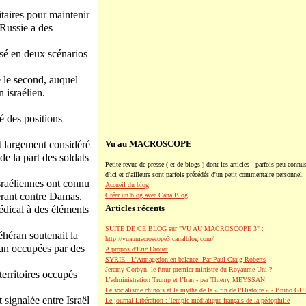
itaires pour maintenir
Russie a des
isé en deux scénarios
 le second, auquel
 israélien.
é des positions
st largement considéré
Vu au MACROSCOPE
de la part des soldats
Petite revue de presse ( et de blogs ) dont les articles - parfois peu connus
d'ici et d'ailleurs sont parfois précédés d'un petit commentaire personnel.
israéliennes ont connu
Accueil du blog
pérant contre Damas.
Créer un blog avec CanalBlog
Articles récents
édical à des éléments
SUITE DE CE BLOG sur "VU AU MACROSCOPE 3" :
éhéran soutenait la
http://vuaumacroscope3.canalblog.com/
lan occupées par des
A propos d'Eric Drouet
SYRIE - L'Armagedon en balance. Par Paul Craig Roberts
Jeremy Corbyn, le futur premier ministre du Royaume-Uni ?
territoires occupés
L’administration Trump et l’Iran - par Thierry MEYSSAN
Le socialisme chinois et le mythe de la « fin de l’Histoire » - Bruno G
 signalée entre Israël
Le journal Libération : Temple médiatique français de la pédophilie