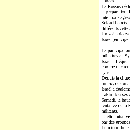
années.
La Russie, réali
la préparation.
intentions agres
Selon Haaretz, 
différents cette
Un scénario est
Israël participe
La participatio
militaires en S
Israël a fréquem
comme une tentat
syriens.
Depuis la chute
un pic, ce qui 
Israël a égalem
Takfiri blessés 
Samedi, le haut
tentative de la
militants.
"Cette initiativ
par des groupes 
Le retour du ter