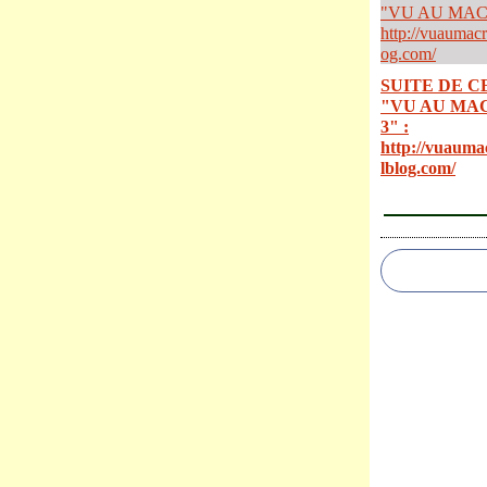
SUITE DE C
"VU AU MA
3" :
http://vuauma
lblog.com/