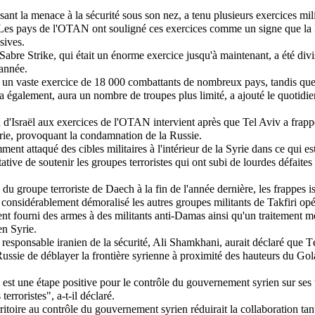
sant la menace à la sécurité sous son nez, a tenu plusieurs exercices mil
Les pays de l'OTAN ont souligné ces exercices comme un signe que la 
sives.
Sabre Strike, qui était un énorme exercice jusqu'à maintenant, a été div
 année.
 un vaste exercice de 18 000 combattants de nombreux pays, tandis que
ra également, aura un nombre de troupes plus limité, a ajouté le quotidien
n d'Israël aux exercices de l'OTAN intervient après que Tel Aviv a frapp
yrie, provoquant la condamnation de la Russie.
ment attaqué des cibles militaires à l'intérieur de la Syrie dans ce qui e
ive de soutenir les groupes terroristes qui ont subi de lourdes défaites 
 du groupe terroriste de Daech à la fin de l'année dernière, les frappes 
a considérablement démoralisé les autres groupes militants de Takfiri o
ent fourni des armes à des militants anti-Damas ainsi qu'un traitement m
en Syrie.
 responsable iranien de la sécurité, Ali Shamkhani, aurait déclaré que T
 Russie de déblayer la frontière syrienne à proximité des hauteurs du Go
e est une étape positive pour le contrôle du gouvernement syrien sur ses 
terroristes", a-t-il déclaré.
ritoire au contrôle du gouvernement syrien réduirait la collaboration tant