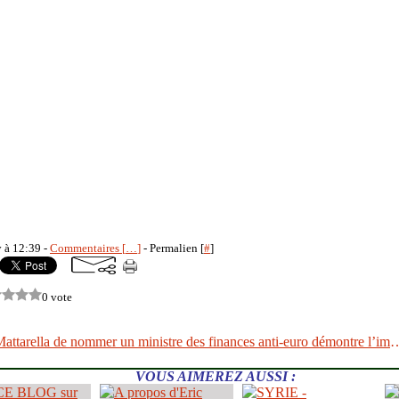
y à 12:39 -
Commentaires [
…
]
- Permalien [
#
]
0 vote
Le refus de Mattarella de nommer un ministre des finances anti-euro démont
VOUS AIMEREZ AUSSI :