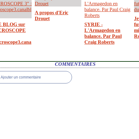
A propos d'Eric
Drouet
Je
E BLOG sur
SYRIE -
fu
CROSCOPE
L'Armagedon en
mi
balance. Par Paul
R
croscope3.cana
Craig Roberts
COMMENTAIRES
Ajouter un commentaire