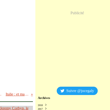
Publicité
Suivre @jocegaly
re l’impasse totale de « l’alter-européisme »
Italie : et maintenant ?
Archives
2018
2017
Décembre
(2)