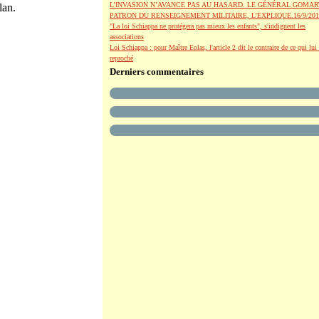
L’INVASION N’AVANCE PAS AU HASARD. LE GÉNÉRAL GOMAR
lan.
PATRON DU RENSEIGNEMENT MILITAIRE, L’EXPLIQUE.16/9/201
"La loi Schiappa ne protégera pas mieux les enfants", s'indignent les
associations
Loi Schiappa : pour Maître Eolas, l'article 2 dit le contraire de ce qui lui 
reproché
Derniers commentaires