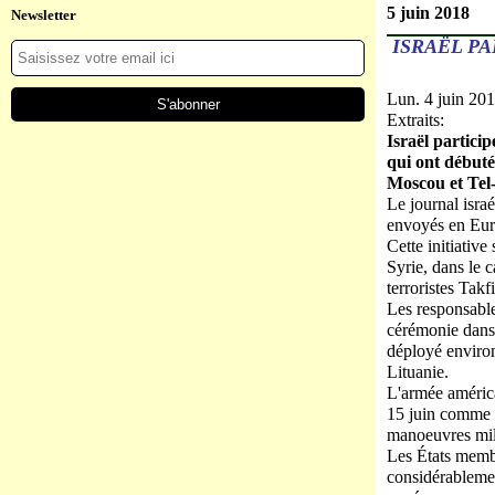
5 juin 2018
Newsletter
ISRAËL PA
Lun. 4 juin 201
Extraits:
Israël partici
qui ont débuté 
Moscou et Tel-
Le journal israé
envoyés en Euro
Cette initiativ
Syrie, dans le 
terroristes Takf
Les responsabl
cérémonie dans 
déployé environ 
Lituanie.
L'armée américa
15 juin comme "
manoeuvres mili
Les États memb
considérablement