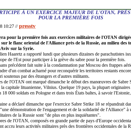
RTICIPE À UN EXERCICE MAJEUR DE L'OTAN, PRÈS 
POUR LA PREMIÈRE FOIS
presstv
8 10:27 //
pera pour la première fois aux exercices militaires de l'OTAN dirigé
sur le flanc oriental de l'Alliance près de la Russie, au milieu des t
Aviv sur la Syrie.
lien Haaretz a rapporté lundi que plusieurs dizaines de parachutistes isra
pe de l'Est pour participer à la grève du sabre pour la première fois.
e sans précédent fait suite à la condamnation par Moscou des frappes aéri
cadre d'un combat acharné pour reconquérir les territoires restants encore
iri soutenus par des étrangers et d'autres militants.
es de l'OTAN ont marqué dimanche le début des manœuvres de Sabre St
la capitale lituanienne, Vilnius.
Quelque 19 pays, la plupart originaire
18 000 soldats en Pologne et dans trois États baltes, à savoir l'Estonie, 
ine a déclaré dimanche que l'exercice Sabre Strike 18 se répandrait dan
une démonstration de l'engagement et de la solidarité de l'Alliance" à
taires de la Russie sont "de plus en plus inquiétantes".
res de l'OTAN, composés en grande partie de pays d'Europe occidental
 accru leurs activités militaires près des frontières occidentales de la 