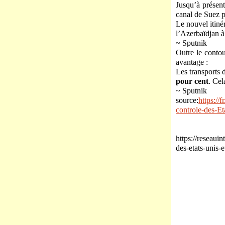
Jusqu’à présent
canal de Suez pu
Le nouvel itiné
l’Azerbaïdjan à
~ Sputnik
Outre le contou
avantage :
Les transports 
pour cent
. Cel
~ Sputnik
source:
https://
controle-des-Et
https://reseauin
des-etats-unis-e