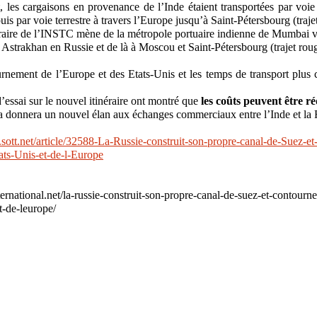
, les cargaisons en provenance de l’Inde étaient transportées par voie
is par voie terrestre à travers l’Europe jusqu’à Saint-Pétersbourg (trajet
raire de l’INSTC mène de la métropole portuaire indienne de Mumbai vi
 Astrakhan en Russie et de là à Moscou et Saint-Pétersbourg (trajet rou
rnement de l’Europe et des Etats-Unis et les temps de transport plus c
d’essai sur le nouvel itinéraire ont montré que
les coûts peuvent être r
a donnera un nouvel élan aux échanges commerciaux entre l’Inde et la 
fr.sott.net/article/32588-La-Russie-construit-son-propre-canal-de-Suez-et
ats-Unis-et-de-l-Europe
ternational.net/la-russie-construit-son-propre-canal-de-suez-et-contourne
t-de-leurope/