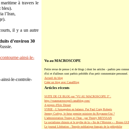
 maritime à travers le
 bleu).
a l’Iran,
ge).
ourts, il y a un autre
éduits d’environ 30
Russie.
-contourne-ainsi-le-
Vu au MACROSCOPE
Petite revue de presse ( et de blogs ) dont les articles - parfois peu connus
d'ici et d'ailleurs sont parfois précédés d'un petit commentaire personnel.
Accueil du blog
-ainsi-le-controle-
Créer un blog avec CanalBlog
Articles récents
SUITE DE CE BLOG sur "VU AU MACROSCOPE 3" :
http://vuaumacroscope3.canalblog.com/
A propos d'Eric Drouet
SYRIE - L'Armagedon en balance. Par Paul Craig Roberts
Jeremy Corbyn, le futur premier ministre du Royaume-Uni ?
L’administration Trump et l’Iran - par Thierry MEYSSAN
Le socialisme chinois et le mythe de la « fin de l’Histoire » - Bruno G
Le journal Libération : Temple médiatique français de la pédophilie