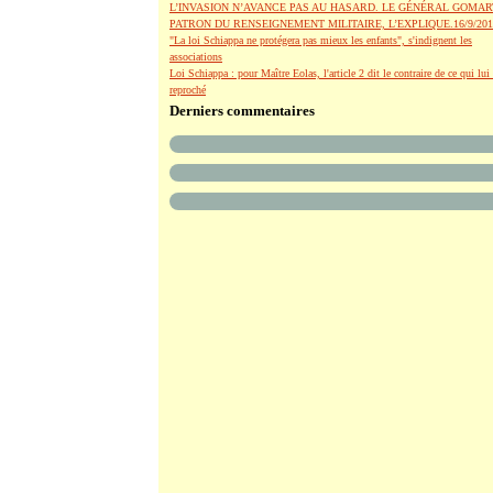
L’INVASION N’AVANCE PAS AU HASARD. LE GÉNÉRAL GOMAR
PATRON DU RENSEIGNEMENT MILITAIRE, L’EXPLIQUE.16/9/201
"La loi Schiappa ne protégera pas mieux les enfants", s'indignent les
associations
Loi Schiappa : pour Maître Eolas, l'article 2 dit le contraire de ce qui lui 
reproché
Derniers commentaires