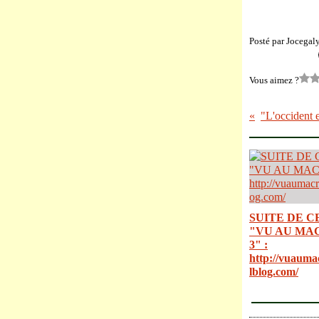
Posté par Jocegal
Vous aimez ?
SUITE DE C
"VU AU MA
3" :
http://vuauma
lblog.com/