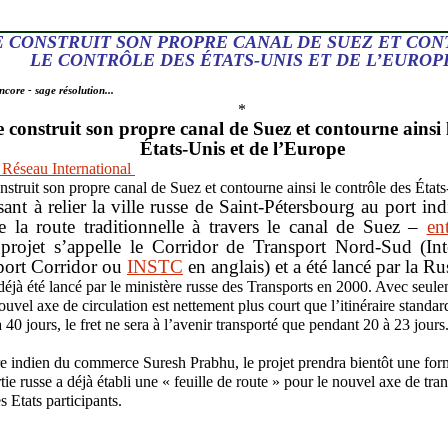
E CONSTRUIT SON PROPRE CANAL DE SUEZ ET CON
LE CONTRÔLE DES ÉTATS-UNIS ET DE L’EUROP
ncore - sage résolution...
*
 construit son propre canal de Suez et contourne ainsi l
États-Unis et de l’Europe
Réseau International
sant à relier la ville russe de Saint-Pétersbourg au port 
 la route traditionnelle à travers le canal de Suez –
en
projet s’appelle le Corridor de Transport Nord-Sud (Int
port Corridor ou
INSTC
en anglais) et a été lancé par la R
 déjà été lancé par le ministère russe des Transports en 2000. Avec seu
ouvel axe de circulation est nettement plus court que l’itinéraire standa
à 40 jours, le fret ne sera à l’avenir transporté que pendant 20 à 23 jours
re indien du commerce Suresh Prabhu, le projet prendra bientôt une for
rtie russe a déjà établi une « feuille de route » pour le nouvel axe de tran
es Etats participants.