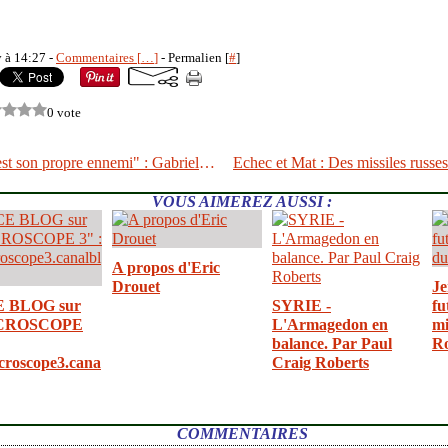
y à 14:27 -
Commentaires [
…
]
- Permalien [
#
]
0 vote
"L'occident est son propre ennemi" : Gabriel Galice, Président du GIPRI ( 5 janv. 2015 sur RTS )
VOUS AIMEREZ AUSSI :
A propos d'Eric
Drouet
Je
E BLOG sur
SYRIE -
fu
CROSCOPE
L'Armagedon en
mi
balance. Par Paul
R
croscope3.cana
Craig Roberts
COMMENTAIRES