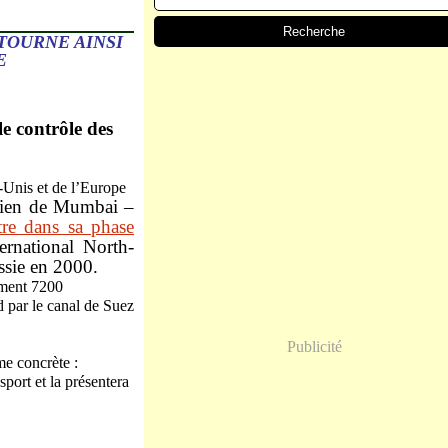
TOURNE AINSI
E
e contrôle des
indien de Mumbai –
tre dans sa phase
ernational North-
ussie en 2000.
lement 7200
rd par le canal de Suez
.
Publicité
me concrète :
sport et la présentera