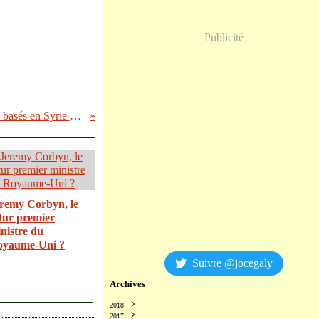
Publicité
Echec et Mat : Des missiles russes basés en Syrie peuvent frapper les bastions de l’OTAN en Europe du Sud
remy Corbyn, le
tur premier
nistre du
oyaume-Uni ?
Suivre @jocegaly
Archives
2018
2017
Décembre
(2)