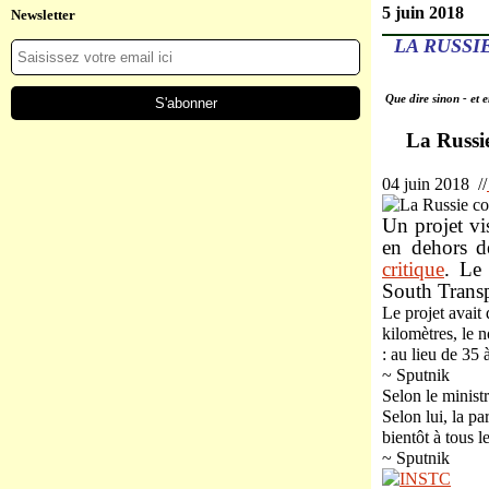
5 juin 2018
Newsletter
LA RUSSI
Que dire sinon - et e
La Russie
04 juin 2018 //
Un projet vi
en dehors de
critique
. Le 
South Trans
Le projet avait
kilomètres, le n
: au lieu de 35 
~ Sputnik
Selon le minist
Selon lui, la pa
bientôt à tous l
~ Sputnik