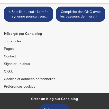
< Bataille du sud : l’armée
Complicité des ONG avec
syrienne poursuit son
les passeurs de migrants :
avancée et trouve des
un an après, Macron donne
armements israéliens
raison aux identitaires ! >
Hébergé par Canalblog
Top articles
Pages
Contact
Signaler un abus
C.G.U.
Cookies et données personnelles
Préférences cookies
Créer un blog sur Canalblog