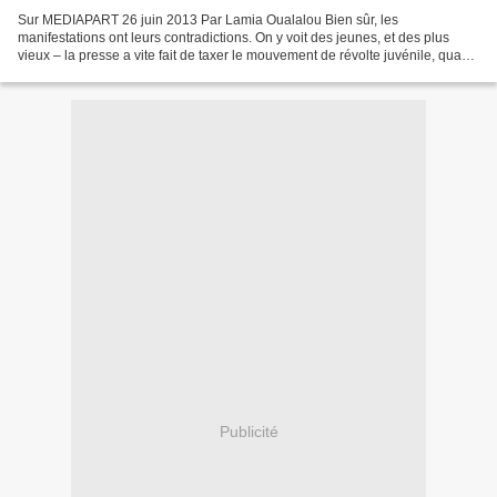
Sur MEDIAPART 26 juin 2013 Par Lamia Oualalou Bien sûr, les
manifestations ont leurs contradictions. On y voit des jeunes, et des plus
vieux – la presse a vite fait de taxer le mouvement de révolte juvénile, quand
selon les premières enquêtes, la moyenne...
Publicité