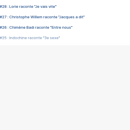
28 : Lorie raconte "Je vais vite"
#27 : Christophe Willem raconte "Jacques a dit"
#26 : Chimène Badi raconte "Entre nous"
#25 : Indochine raconte "3e sexe"
#24 : Zaho raconte "C'est chelou"
#23 : Patrick Bruel raconte "Au café des délices"
#22 : Kyo raconte "Le chemin"
#21 : Nolwenn Leroy raconte "Cassé"
#20 : Patrick Hernandez raconte "Born to be alive"
#19 : Lorie raconte "Près de moi"
#18 : Michael Jones raconte "A nos actes manqués" (avec Jean-Jacque
#17 : Khaled raconte "Aïcha"