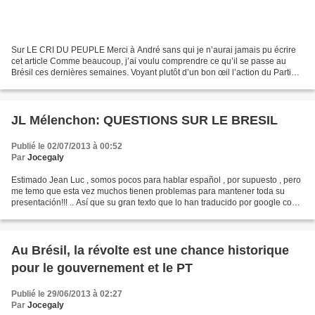
Sur LE CRI DU PEUPLE Merci à André sans qui je n’aurai jamais pu écrire
cet article Comme beaucoup, j’ai voulu comprendre ce qu’il se passe au
Brésil ces dernières semaines. Voyant plutôt d’un bon œil l’action du Parti
des travailleurs, ces cortèges monstres...
JL Mélenchon: QUESTIONS SUR LE BRESIL
Publié le 02/07/2013 à 00:52
Par
Jocegaly
Estimado Jean Luc , somos pocos para hablar español , por supuesto , pero
me temo que esta vez muchos tienen problemas para mantener toda su
presentación!!! .. Así que su gran texto que lo han traducido por google con
la esperanza de que la NSA no me...
Au Brésil, la révolte est une chance historique
pour le gouvernement et le PT
Publié le 29/06/2013 à 02:27
Par
Jocegaly