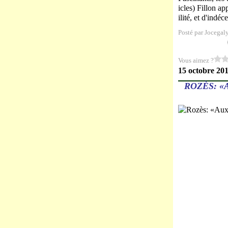
icles) Fillon a
ilité, et d'indéc
Posté par Jocegal
Vous aimez ?
15 octobre 20
ROZÈS: «