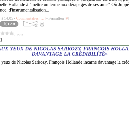
ppelle Hollande à "mettre un terme aux dérapages de ses amis" Où Juppé
ence, d'instrumentalisation...
y à 14:05 -
Commentaires [
…
]
- Permalien [
#
]
0 vote
11
AUX YEUX DE NICOLAS SARKOZY, FRANÇOIS HOLL
DAVANTAGE LA CRÉDIBILITÉ»