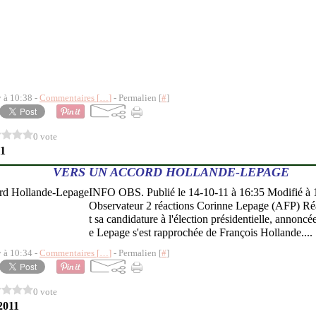
y à 10:38 -
Commentaires [
…
]
- Permalien [
#
]
0 vote
11
VERS UN ACCORD HOLLANDE-LEPAGE
INFO OBS. Publié le 14-10-11 à 16:35 Modifié à 
Observateur 2 réactions Corinne Lepage (AFP) Réa
t sa candidature à l'élection présidentielle, annoncé
e Lepage s'est rapprochée de François Hollande....
y à 10:34 -
Commentaires [
…
]
- Permalien [
#
]
0 vote
2011