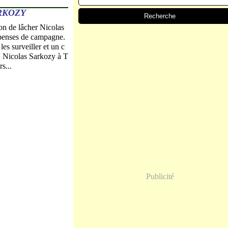
RKOZY
tion de lâcher Nicolas
épenses de campagne.
les surveiller et un c
. Nicolas Sarkozy à T
s...
Publicité