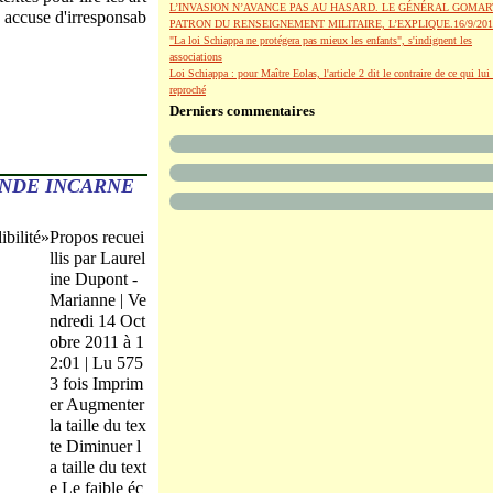
L’INVASION N’AVANCE PAS AU HASARD. LE GÉNÉRAL GOMAR
 accuse d'irresponsab
PATRON DU RENSEIGNEMENT MILITAIRE, L’EXPLIQUE.16/9/201
"La loi Schiappa ne protégera pas mieux les enfants", s'indignent les
associations
Loi Schiappa : pour Maître Eolas, l'article 2 dit le contraire de ce qui lui 
reproché
Derniers commentaires
ANDE INCARNE
Propos recuei
llis par Laurel
ine Dupont -
Marianne | Ve
ndredi 14 Oct
obre 2011 à 1
2:01 | Lu 575
3 fois Imprim
er Augmenter
la taille du tex
te Diminuer l
a taille du text
e Le faible éc