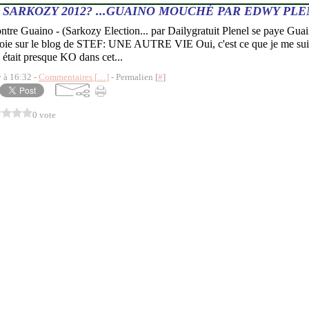
SARKOZY 2012? ...GUAINO MOUCHÉ PAR EDWY PL
ntre Guaino - (Sarkozy Election... par Dailygratuit Plenel se paye Guai
voie sur le blog de STEF: UNE AUTRE VIE Oui, c'est ce que je me suis 
était presque KO dans cet...
y à 16:32 -
Commentaires [
…
]
- Permalien [
#
]
0 vote