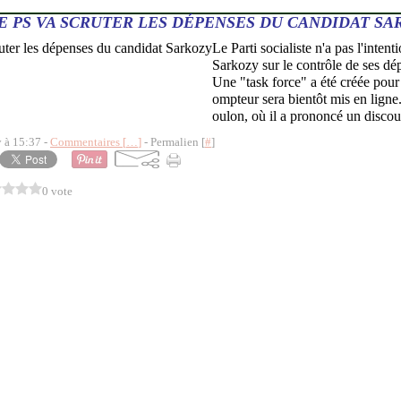
E PS VA SCRUTER LES DÉPENSES DU CANDIDAT SA
Le Parti socialiste n'a pas l'inten
Sarkozy sur le contrôle de ses d
Une "task force" a été créée pour 
ompteur sera bientôt mis en ligne
oulon, où il a prononcé un discour
y à 15:37 -
Commentaires [
…
]
- Permalien [
#
]
0 vote