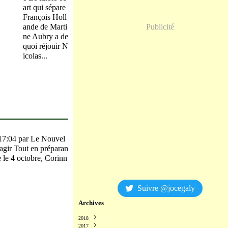
art qui sépare
François Holl
ande de Marti
Publicité
ne Aubry a de
quoi réjouir N
icolas...
17:04 par Le Nouvel
gir Tout en préparan
e le 4 octobre, Corinn
Suivre @jocegaly
Archives
2018
2017
Décembre
(2)