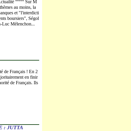
ctualité °°°°° Sur M
hèmes au moins, la
nques et "l'interdicti
nts boursiers", Ségol
n-Luc Mélenchon...
té de Français ! En 2
joritairement en finir
orité de Français. Ils
 : JUTTA