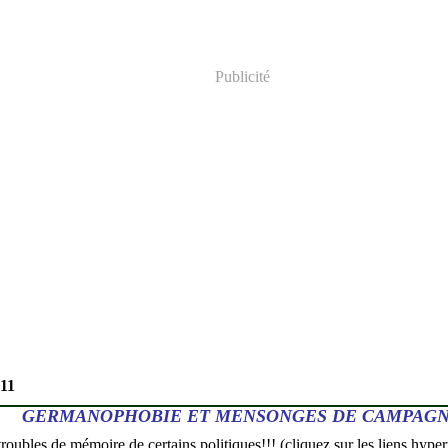
Publicité
11
GERMANOPHOBIE ET MENSONGES DE CAMPAG
troubles de mémoire de certains politiques!!! (cliquez sur les liens hypert