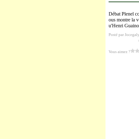
Débat Plenel co
ous montre la 
u'Henri Guaino 
Posté par Jocegal
Vous aimez ?