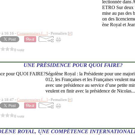
lectionnée dans A
ETRO Sur deux t
mise au pas des ba
on des licencieme
ène Royal et Jea
y à 16:16 -
Commentaires [
…
]
- Permalien [
#
]
0 vote
UNE PRÉSIDENCE POUR QUOI FAIRE?
Ségolène Royal : la Présidente pour une majori
012, les Françaises et les Françaises veulent ma
avec une présidence au service d’une petite min
veulent en finir avec la présidence de Nicolas...
y à 18:47 -
Commentaires [
…
]
- Permalien [
#
]
0 vote
OLÈNE ROYAL, UNE COMPÉTENCE INTERNATIONALE