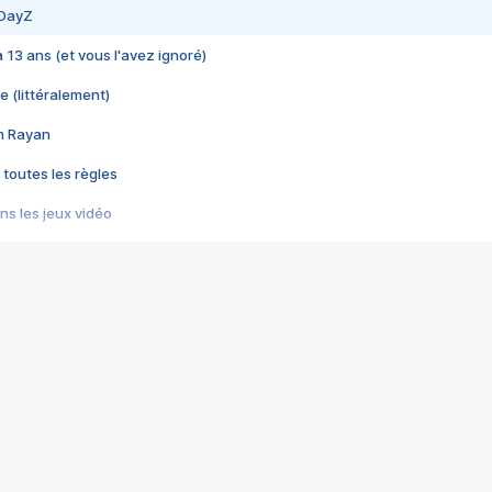
 DayZ
 a 13 ans (et vous l'avez ignoré)
e (littéralement)
im Rayan
 toutes les règles
s les jeux vidéo
us choquant de Rockstar ? - Le scandale BULLY
e plus moche de Steam
du RÊVE tourne au CAUCHEMAR
pendant 8 heures
it… à tort
umiliés par un jeu vidéo
ire - Final Fantasy 8