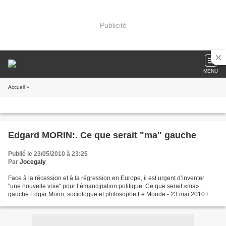
Publicité
MENU
Accueil
»
Edgard MORIN:. Ce que serait "ma" gauche
Publié le 23/05/2010 à 23:25
Par
Jocegaly
Face à la récession et à la régression en Europe, il est urgent d’inventer
"une nouvelle voie" pour l’émancipation politique. Ce que serait «ma»
gauche Edgar Morin, sociologue et philosophe Le Monde - 23 mai 2010 La
gauche. J’ai toujours répugné ce la...