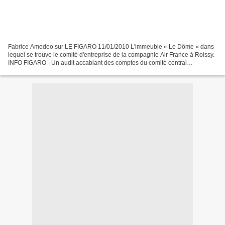
Fabrice Amedeo sur LE FIGARO 11/01/2010 L'immeuble « Le Dôme » dans
lequel se trouve le comité d'entreprise de la compagnie Air France à Roissy.
INFO FIGARO - Un audit accablant des comptes du comité central
d'entreprise de la compagnie doit être publié...