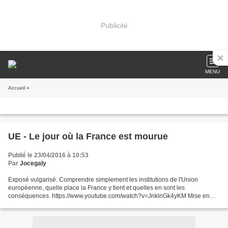
Publicité
MENU
Accueil
»
UE - Le jour où la France est mourue
Publié le 23/04/2016 à 10:53
Par
Jocegaly
Exposé vulgarisé. Comprendre simplement les institutions de l'Union
européenne, quelle place la France y tient et quelles en sont les
conséquences. https://www.youtube.com/watch?v=JnklnGk4yKM Mise en
ligne le 13 avr. 2016