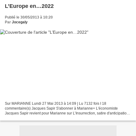
L’Europe en…2022
Publié le 30/05/2013 à 10:20
Par
Jocegaly
Sur MARIANNE Lundi 27 Mai 2013 à 14:09 | Lu 7132 fois I 18
commentaire(s) Jacques Sapir S'abonner à Marianne+ L'économiste
Jacques Sapir revient pour Marianne sur L’Insurrection, satire d'anticipation
imaginée par Pierre Lévy, qui devient au fil des pages...