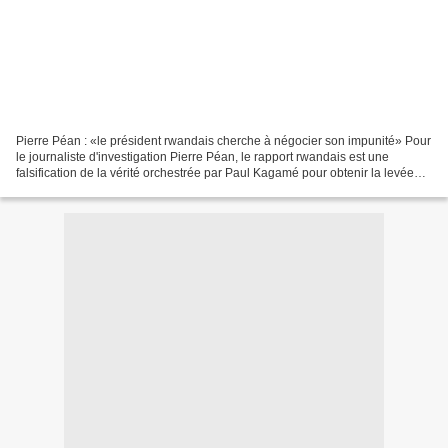
Pierre Péan : «le président rwandais cherche à négocier son impunité» Pour
le journaliste d'investigation Pierre Péan, le rapport rwandais est une
falsification de la vérité orchestrée par Paul Kagamé pour obtenir la levée
des poursuites du juge Bruguière...