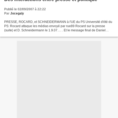
Publié le 02/09/2007 à 22:22
Par
Jocegaly
PRESSE, ROCARD, et SCHNEIDERMANN à l'UE du PS Université d'été du
PS: Rocard attaque les médias envoyé par rue89 Rocard sur la presse
(suite) et D. Schneidermann le 1.9.07…. . Et le message final de Daniel
Schneidermann qui ne manque pas non plus de pertinence,...