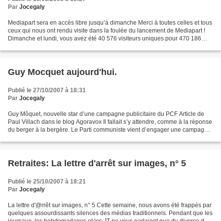
Par
Jocegaly
Mediapart sera en accès libre jusqu’à dimanche Merci à toutes celles et tous
ceux qui nous ont rendu visite dans la foulée du lancement de Mediapart !
Dimanche et lundi, vous avez été 40 576 visiteurs uniques pour 470 186
pages vues. Ce mardi matin 18...
Guy Mocquet aujourd'hui.
Publié le 27/10/2007 à 18:31
Par
Jocegaly
Guy Môquet, nouvelle star d’une campagne publicitaire du PCF Article de
Paul Villach dans le blog Agoravox Il fallait s’y attendre, comme à la réponse
du berger à la bergère. Le Parti communiste vient d’engager une campagne
publicitaire en enrôlant l’image...
Retraites: La lettre d'arrêt sur images, n° 5
Publié le 25/10/2007 à 18:21
Par
Jocegaly
La lettre d'@rrêt sur images, n° 5 Cette semaine, nous avons été frappés par
quelques assourdissants silences des médias traditionnels. Pendant que les
journaux, les hebdomadaires et les JT ne vous parlaient que du divorce des