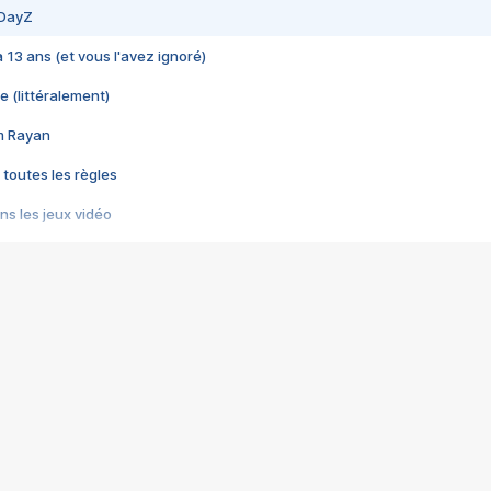
 DayZ
 a 13 ans (et vous l'avez ignoré)
e (littéralement)
im Rayan
 toutes les règles
s les jeux vidéo
us choquant de Rockstar ? - Le scandale BULLY
e plus moche de Steam
du RÊVE tourne au CAUCHEMAR
pendant 8 heures
it… à tort
umiliés par un jeu vidéo
ire - Final Fantasy 8