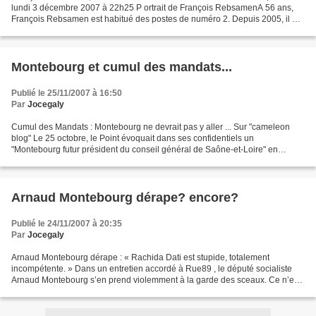
lundi 3 décembre 2007 à 22h25 P ortrait de François RebsamenA 56 ans,
François Rebsamen est habitué des postes de numéro 2. Depuis 2005, il est
n°2 du Parti Socialiste et travaille...
Montebourg et cumul des mandats...
Publié le 25/11/2007 à 16:50
Par
Jocegaly
Cumul des Mandats : Montebourg ne devrait pas y aller ... Sur "cameleon
blog" Le 25 octobre, le Point évoquait dans ses confidentiels un
"Montebourg futur président du conseil général de Saône-et-Loire" en
annonçant que "le député socialiste Arnaud Montebourg...
Arnaud Montebourg dérape? encore?
Publié le 24/11/2007 à 20:35
Par
Jocegaly
Arnaud Montebourg dérape : « Rachida Dati est stupide, totalement
incompétente. » Dans un entretien accordé à Rue89 , le député socialiste
Arnaud Montebourg s’en prend violemment à la garde des sceaux. Ce n’est
pas le premier dérapage d’Arnaud Montebourg...