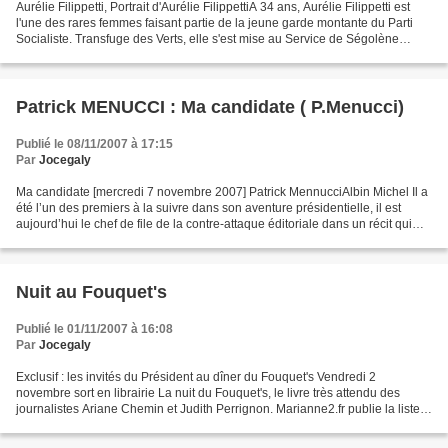
Aurélie Filippetti, Portrait d'Aurélie FilippettiA 34 ans, Aurélie Filippetti est
l'une des rares femmes faisant partie de la jeune garde montante du Parti
Socialiste. Transfuge des Verts, elle s'est mise au Service de Ségolène
Royal pendant la campagne...
Patrick MENUCCI : Ma candidate ( P.Menucci)
Publié le 08/11/2007 à 17:15
Par
Jocegaly
Ma candidate [mercredi 7 novembre 2007] Patrick MennucciAlbin Michel Il a
été l’un des premiers à la suivre dans son aventure présidentielle, il est
aujourd’hui le chef de file de la contre-attaque éditoriale dans un récit qui
tend à redorer le blason...
Nuit au Fouquet's
Publié le 01/11/2007 à 16:08
Par
Jocegaly
Exclusif : les invités du Président au dîner du Fouquet's Vendredi 2
novembre sort en librairie La nuit du Fouquet's, le livre très attendu des
journalistes Ariane Chemin et Judith Perrignon. Marianne2.fr publie la liste
des invités du fameux dîner du...