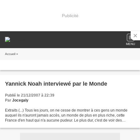
Publicité
MENU
Accueil
»
Yannick Noah interviewé par le Monde
Publié le 21/12/2007 à 22:39
Par
Jocegaly
Extraits (...) Tous les jours, on ne cesse de montrer à ces gens un monde
auquel ils n'auront jamais accès, un monde de plus en plus riche, cette
France d'en haut qui n'a aucune pudeur. Le plus dur, c'est de voir des
enfants de 8 ou 10 ans qui n'y croient...