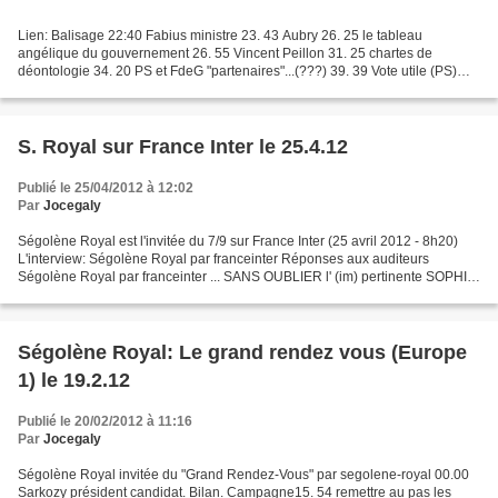
Lien: Balisage 22:40 Fabius ministre 23. 43 Aubry 26. 25 le tableau
angélique du gouvernement 26. 55 Vincent Peillon 31. 25 chartes de
déontologie 34. 20 PS et FdeG "partenaires"...(???) 39. 39 Vote utile (PS)
meme si le F2G est devant (??!!!) 40. 42...
S. Royal sur France Inter le 25.4.12
Publié le 25/04/2012 à 12:02
Par
Jocegaly
Ségolène Royal est l'invitée du 7/9 sur France Inter (25 avril 2012 - 8h20)
L'interview: Ségolène Royal par franceinter Réponses aux auditeurs
Ségolène Royal par franceinter ... SANS OUBLIER l' (im) pertinente SOPHIE
ARAM: Oh la coquine!!! Pourquoi raconte-t-elle...
Ségolène Royal: Le grand rendez vous (Europe
1) le 19.2.12
Publié le 20/02/2012 à 11:16
Par
Jocegaly
Ségolène Royal invitée du "Grand Rendez-Vous" par segolene-royal 00.00
Sarkozy président candidat. Bilan. Campagne15. 54 remettre au pas les