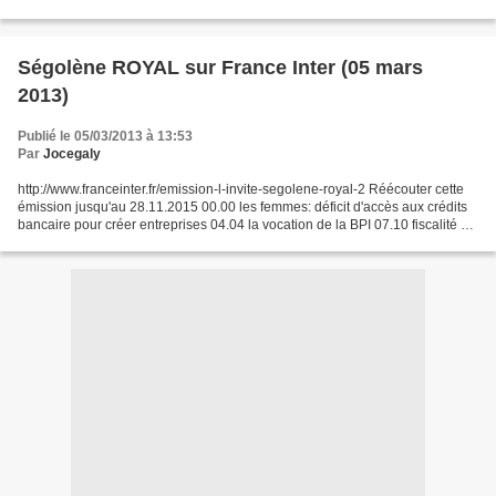
s'adapter à la nouvelle conjoncture. Ségolène...
Ségolène ROYAL sur France Inter (05 mars
2013)
Publié le 05/03/2013 à 13:53
Par
Jocegaly
http://www.franceinter.fr/emission-l-invite-segolene-royal-2 Réécouter cette
émission jusqu'au 28.11.2015 00.00 les femmes: déficit d'accès aux crédits
bancaire pour créer entreprises 04.04 la vocation de la BPI 07.10 fiscalité et
diesel 09.20 PME, innovation:...