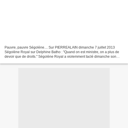
Pauvre, pauvre Ségolène.... Sur PIERREALAIN dimanche 7 juillet 2013
Ségolène Royal sur Delphine Batho : "Quand on est ministre, on a plus de
devoir que de droits." Ségolène Royal a violemment taclé dimanche son
ancienne protégée, Delphine Batho, estimant...