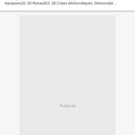
banquiers20. 00 Renault23. 38 Crises démocratiques. Démocratie
citoyenne. Démocratie sociale34. 57 salaires, SMIC,...
Publicité