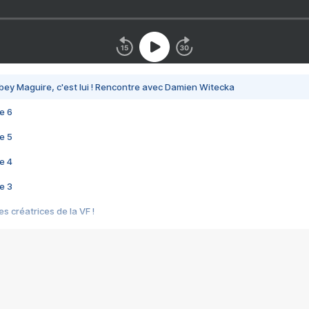
bey Maguire, c'est lui ! Rencontre avec Damien Witecka
e 6
e 5
e 4
e 3
s créatrices de la VF !
e 2
e 1
e Mektoub My Love arrive enfin ! Rencontre avec Shaïn Boumedine et Sal