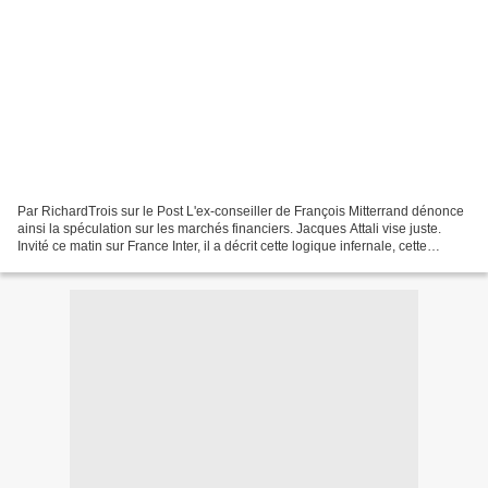
Par RichardTrois sur le Post L'ex-conseiller de François Mitterrand dénonce
ainsi la spéculation sur les marchés financiers. Jacques Attali vise juste.
Invité ce matin sur France Inter, il a décrit cette logique infernale, cette
véritable "mécanique du...