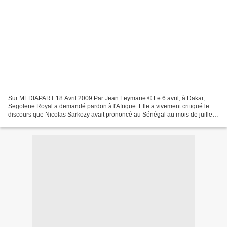
Sur MEDIAPART 18 Avril 2009 Par Jean Leymarie © Le 6 avril, à Dakar,
Segolene Royal a demandé pardon à l'Afrique. Elle a vivement critiqué le
discours que Nicolas Sarkozy avait prononcé au Sénégal au mois de juillet
2007. Ce "pardon" de l'ancienne candidate...