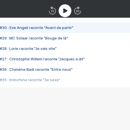
#30 : Eve Angeli raconte "Avant de partir"
#29 : MC Solaar raconte "Bouge de là"
28 : Lorie raconte "Je vais vite"
#27 : Christophe Willem raconte "Jacques a dit"
#26 : Chimène Badi raconte "Entre nous"
#25 : Indochine raconte "3e sexe"
#24 : Zaho raconte "C'est chelou"
#23 : Patrick Bruel raconte "Au café des délices"
#22 : Kyo raconte "Le chemin"
#21 : Nolwenn Leroy raconte "Cassé"