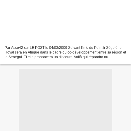
Par Asse42 sur LE POST le 04/03/2009 Suivant l'info du Point.fr Ségolène
Royal sera en Afrique dans le cadre du co-développement entre sa région et
le Sénégal. Et elle prononcera un discours. Voilà qui répondra au
désastreux discours de Sarkozy à Dakar...