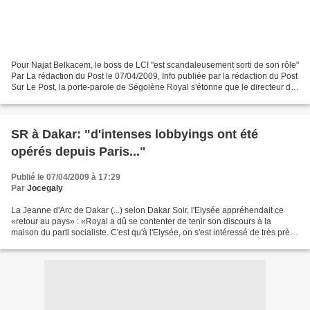
Pour Najat Belkacem, le boss de LCI "est scandaleusement sorti de son rôle"
Par La rédaction du Post le 07/04/2009, Info publiée par la rédaction du Post
Sur Le Post, la porte-parole de Ségolène Royal s'étonne que le directeur de
la rédaction de LCI ait...
SR à Dakar: "d'intenses lobbyings ont été
opérés depuis Paris..."
Publié le 07/04/2009 à 17:29
Par
Jocegaly
La Jeanne d'Arc de Dakar (...) selon Dakar Soir, l'Elysée appréhendait ce
«retour au pays» : «Royal a dû se contenter de tenir son discours à la
maison du parti socialiste. C'est qu'à l'Elysée, on s'est intéressé de très près
à ce déplacement. A tel point...