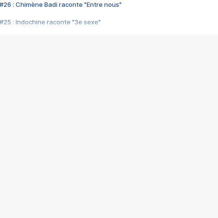
#26 : Chimène Badi raconte "Entre nous"
#25 : Indochine raconte "3e sexe"
#24 : Zaho raconte "C'est chelou"
#23 : Patrick Bruel raconte "Au café des délices"
#22 : Kyo raconte "Le chemin"
#21 : Nolwenn Leroy raconte "Cassé"
#20 : Patrick Hernandez raconte "Born to be alive"
#19 : Lorie raconte "Près de moi"
#18 : Michael Jones raconte "A nos actes manqués" (avec Jean-Jacque
#17 : Khaled raconte "Aïcha"
#16 : Corneille raconte "Parce qu'on vient de loin"
#15 : Indochine raconte "L'aventurier"
14 : Lorie raconte "Sur un air latino"