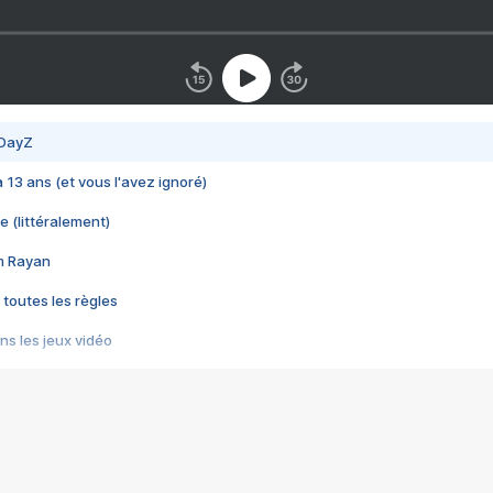
 DayZ
 a 13 ans (et vous l'avez ignoré)
e (littéralement)
im Rayan
 toutes les règles
s les jeux vidéo
us choquant de Rockstar ? - Le scandale BULLY
e plus moche de Steam
du RÊVE tourne au CAUCHEMAR