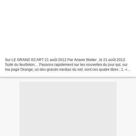
Sur LE GRAND ECART 21 août 2012 Par Ariane Walter , le 21 août 2012.
Suite du feuilleton… Passons rapidement sur les nouvelles du jour qui, sur
ma page Orange, un des grands medias du net, sont ces quatre titres : 1. «
Fallait-il revaloriser l’ARS ? »...