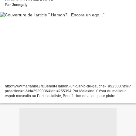
Publié le 25/10/2008 à 20:14
Par
Jocegaly
http://www.marianne2.fr/Benoit-Hamon,-un-Sarko-de-gauche-_a92508.html?
preaction=nl&id=2939036&idnl=25539& Par Malakine. César du meilleur
espoir masculin au Parti socialiste, Benoît Hamon a tout pour plaire :
nouveau, différent, énergique, «décomplexé»…...