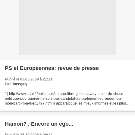
PS et Européennes: revue de presse
Publié le 03/03/2009 à 21:21
Par
Jocegaly
1) http://www.aqui.fr/politiques/tribune-libre-gilles-savary-lecon-de-chose-
politique-pourquoi-je-ne-suis-pas-candidat-au-parlement-europeen-ou-
mon-parti-m-a-tuer,1797.html il apparaît que les mieux informés et les plus
sagaces observateurs n’ont pas...
Hamon? . Encore un ego...