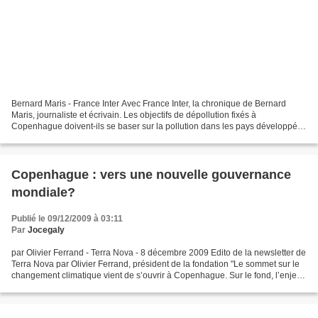
Bernard Maris - France Inter Avec France Inter, la chronique de Bernard
Maris, journaliste et écrivain. Les objectifs de dépollution fixés à
Copenhague doivent-ils se baser sur la pollution dans les pays développés
ou sur celle des pays du sud ? Chaque...
Copenhague : vers une nouvelle gouvernance
mondiale?
Publié le 09/12/2009 à 03:11
Par
Jocegaly
par Olivier Ferrand - Terra Nova - 8 décembre 2009 Edito de la newsletter de
Terra Nova par Olivier Ferrand, président de la fondation "Le sommet sur le
changement climatique vient de s’ouvrir à Copenhague. Sur le fond, l’enjeu
est crucial : saurons-nous...