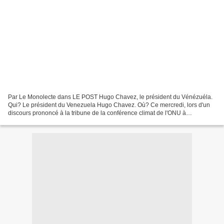
Par Le Monolecte dans LE POST Hugo Chavez, le président du Vénézuéla.
Qui? Le président du Venezuela Hugo Chavez. Où? Ce mercredi, lors d'un
discours prononcé à la tribune de la conférence climat de l'ONU à
Copenhague. Contexte: À deux jours de la conclusion...