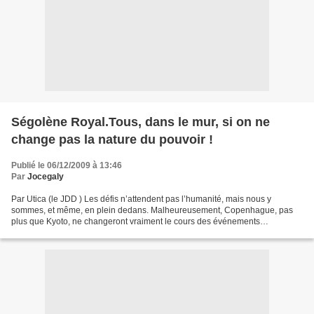
Ségolène Royal.Tous, dans le mur, si on ne
change pas la nature du pouvoir !
Publié le 06/12/2009 à 13:46
Par
Jocegaly
Par Utica (le JDD ) Les défis n’attendent pas l’humanité, mais nous y
sommes, et même, en plein dedans. Malheureusement, Copenhague, pas
plus que Kyoto, ne changeront vraiment le cours des événements
désastreux qui se profilent. L’extinction de milliers...