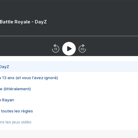
 Battle Royale - DayZ
 DayZ
 a 13 ans (et vous l'avez ignoré)
e (littéralement)
im Rayan
 toutes les règles
s les jeux vidéo
us choquant de Rockstar ? - Le scandale BULLY