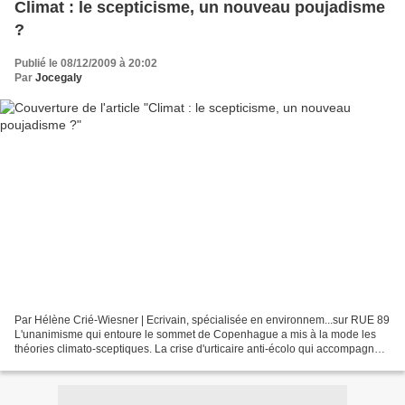
Climat : le scepticisme, un nouveau poujadisme
?
Publié le 08/12/2009 à 20:02
Par
Jocegaly
Par Hélène Crié-Wiesner | Ecrivain, spécialisée en environnem...sur RUE 89
L'unanimisme qui entoure le sommet de Copenhague a mis à la mode les
théories climato-sceptiques. La crise d'urticaire anti-écolo qui accompagne
le début du sommet de Copenhague...