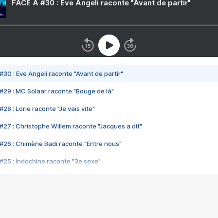
FACE A #30 : Eve Angeli raconte "Avant de partir"
#30 : Eve Angeli raconte "Avant de partir"
#29 : MC Solaar raconte "Bouge de là"
28 : Lorie raconte "Je vais vite"
#27 : Christophe Willem raconte "Jacques a dit"
#26 : Chimène Badi raconte "Entre nous"
#25 : Indochine raconte "3e sexe"
#24 : Zaho raconte "C'est chelou"
#23 : Patrick Bruel raconte "Au café des délices"
#22 : Kyo raconte "Le chemin"