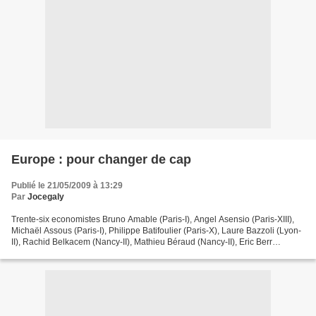
Europe : pour changer de cap
Publié le 21/05/2009 à 13:29
Par
Jocegaly
Trente-six economistes Bruno Amable (Paris-I), Angel Asensio (Paris-XIII),
Michaël Assous (Paris-I), Philippe Batifoulier (Paris-X), Laure Bazzoli (Lyon-
II), Rachid Belkacem (Nancy-II), Mathieu Béraud (Nancy-II), Eric Berr
(Bordeaux-IV), Laurent Cordonnier...