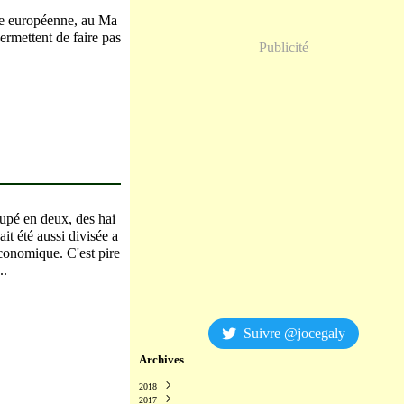
age européenne, au Ma
permettent de faire pas
Publicité
en deux, des hai
it été aussi divisée a
économique. C'est pire
..
Suivre @jocegaly
Archives
2018
2017
Décembre
(2)