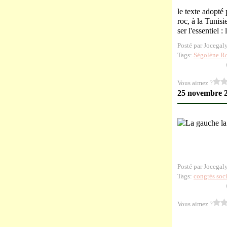
le texte adopté
roc, à la Tunisi
ser l'essentiel : 
Posté par Jocegal
Tags:
Ségolène R
Vous aimez ?
25 novembre 
Posté par Jocegal
Tags:
congrès soci
Vous aimez ?