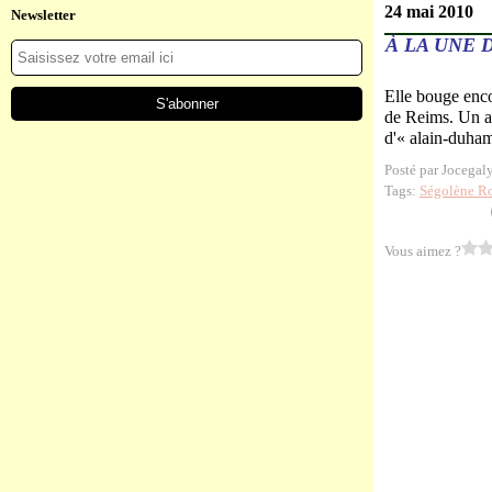
24 mai 2010
Newsletter
À LA UNE 
Elle bouge encor
de Reims. Un an
d'« alain-duhamé
Posté par Jocegal
Tags:
Ségolène R
Vous aimez ?