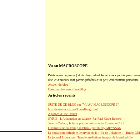
Vu au MACROSCOPE
Petite revue de presse ( et de blogs ) dont les articles - parfois peu connus
d'ici et d'ailleurs sont parfois précédés d'un petit commentaire personnel.
Accueil du blog
Créer un blog avec CanalBlog
Articles récents
SUITE DE CE BLOG sur "VU AU MACROSCOPE 3" :
http://vuaumacroscope3.canalblog.com/
A propos d'Eric Drouet
SYRIE - L'Armagedon en balance. Par Paul Craig Roberts
Jeremy Corbyn, le futur premier ministre du Royaume-Uni ?
L’administration Trump et l’Iran - par Thierry MEYSSAN
Le socialisme chinois et le mythe de la « fin de l’Histoire » - Bruno G
Le journal Libération : Temple médiatique français de la pédophilie