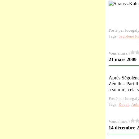
Posté par Jocegal
Tags:
Ségolène R
Vous aimez ?
21 mars 2009
Après Ségolène,
Zénith – Part II
a sourire, cela 
Posté par Jocegal
Tags:
Royal
,
Aub
Vous aimez ?
14 décembre 