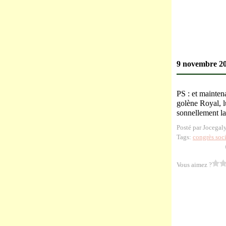
9 novembre 2
PS : et mainten
golène Royal, l
sonnellement la 
Posté par Jocegal
Tags:
congrès soci
Vous aimez ?