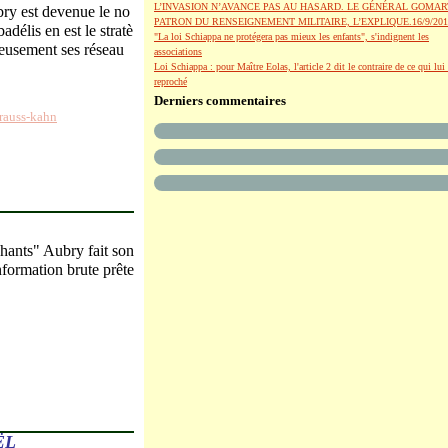
L’INVASION N’AVANCE PAS AU HASARD. LE GÉNÉRAL GOMAR
ry est devenue le no
PATRON DU RENSEIGNEMENT MILITAIRE, L’EXPLIQUE.16/9/201
délis en est le stratè
"La loi Schiappa ne protégera pas mieux les enfants", s'indignent les
gneusement ses réseau
associations
Loi Schiappa : pour Maître Eolas, l'article 2 dit le contraire de ce qui lui 
reproché
Derniers commentaires
rauss-kahn
phants" Aubry fait son
information brute prête
ËL