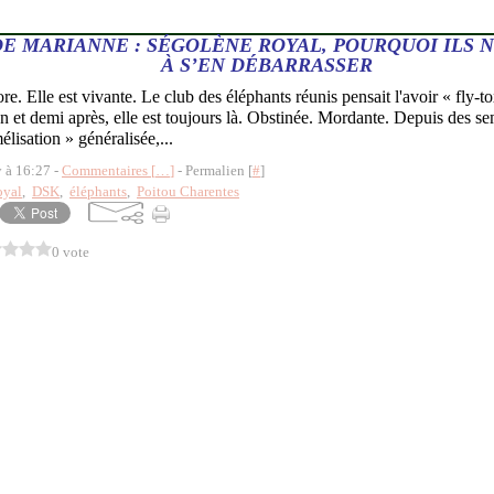
DE MARIANNE : SÉGOLÈNE ROYAL, POURQUOI ILS N
À S’EN DÉBARRASSER
e. Elle est vivante. Le club des éléphants réunis pensait l'avoir « fly-t
 et demi après, elle est toujours là. Obstinée. Mordante. Depuis des s
lisation » généralisée,...
y à 16:27 -
Commentaires [
…
]
- Permalien [
#
]
oyal
,
DSK
,
éléphants
,
Poitou Charentes
0 vote