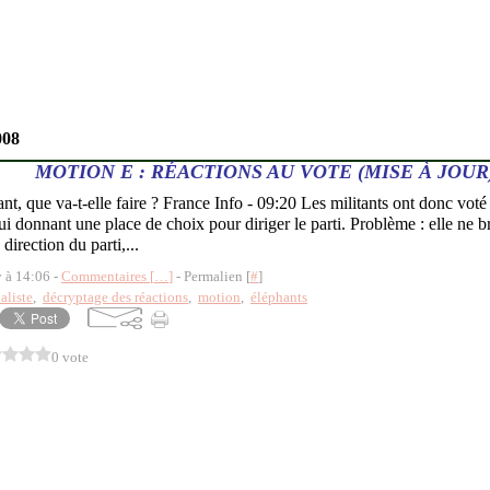
008
MOTION E : RÉACTIONS AU VOTE (MISE À JOUR
ant, que va-t-elle faire ? France Info - 09:20 Les militants ont donc vot
ui donnant une place de choix pour diriger le parti. Problème : elle ne b
direction du parti,...
y à 14:06 -
Commentaires [
…
]
- Permalien [
#
]
aliste
,
décryptage des réactions
,
motion
,
éléphants
0 vote