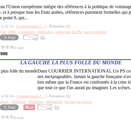
 par l'Union européenne intègre des références à la politique de voisin
e, et à presque tous les Etats arabes, références purement formelles qui 
le point 9, qui...
y à 12:12 -
Commentaires [
…
]
- Permalien [
#
]
oyal
,
DSK
,
socialistes
,
éléphants
,
archaïsme du PS
,
parti socialiste
0 vote
2008
LA GAUCHE LA PLUS FOLLE DU MONDE
Dans COURRIER INTERNATIONAL Un PS coupé 
nes inexpugnables. Jamais la gauche française n'ava
lors même que la France est confrontée à la crise 
que tout ce que l'on aurait pu imaginer. Les scènes.
y à 16:24 -
Commentaires [
…
]
- Permalien [
#
]
aliste
,
militants
,
éléphants
,
médiation
,
recours en justice
0 vote