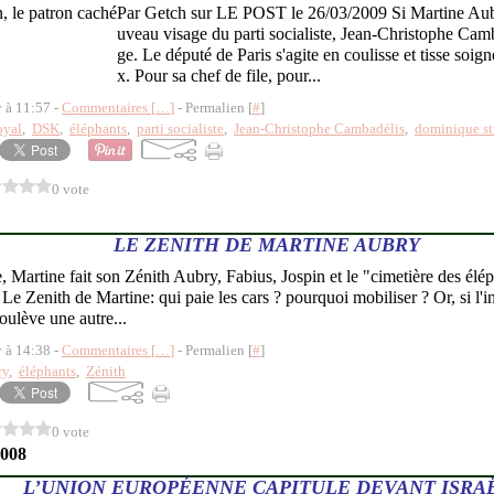
Par Getch sur LE POST le 26/03/2009 Si Martine Aub
uveau visage du parti socialiste, Jean-Christophe Camba
ge. Le député de Paris s'agite en coulisse et tisse soi
x. Pour sa chef de file, pour...
y à 11:57 -
Commentaires [
…
]
- Permalien [
#
]
oyal
,
DSK
,
éléphants
,
parti socialiste
,
Jean-Christophe Cambadélis
,
dominique st
0 vote
LE ZENITH DE MARTINE AUBRY
 Martine fait son Zénith Aubry, Fabius, Jospin et le "cimetière des élé
 Le Zenith de Martine: qui paie les cars ? pourquoi mobiliser ? Or, si l'
soulève une autre...
y à 14:38 -
Commentaires [
…
]
- Permalien [
#
]
ry
,
éléphants
,
Zénith
0 vote
2008
L’UNION EUROPÉENNE CAPITULE DEVANT ISRA