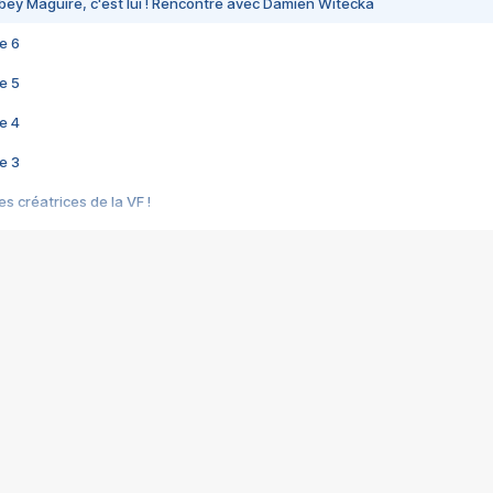
bey Maguire, c'est lui ! Rencontre avec Damien Witecka
e 6
e 5
e 4
e 3
s créatrices de la VF !
e 2
e 1
e Mektoub My Love arrive enfin ! Rencontre avec Shaïn Boumedine et Sal
i : après Toni en famille
elle réalise le bouleversant Dites lui que je l'aime
ais ! Rencontre autour de Vie privée de Rebecca Zlotowski
 de Marguerite, Grave... Rencontre avec Ella Rumpf