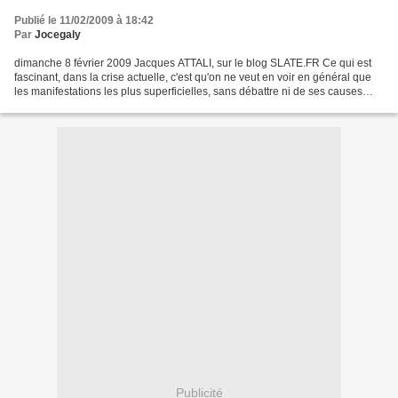
Publié le 11/02/2009 à 18:42
Par
Jocegaly
dimanche 8 février 2009 Jacques ATTALI, sur le blog SLATE.FR Ce qui est
fascinant, dans la crise actuelle, c'est qu'on ne veut en voir en général que
les manifestations les plus superficielles, sans débattre ni de ses causes
profondes, ni de la transition...
Publicité