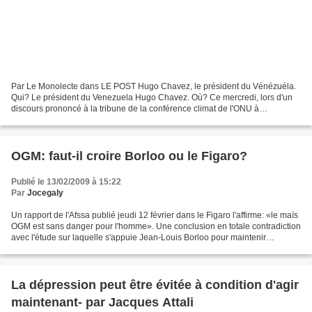
Par Le Monolecte dans LE POST Hugo Chavez, le président du Vénézuéla.
Qui? Le président du Venezuela Hugo Chavez. Où? Ce mercredi, lors d'un
discours prononcé à la tribune de la conférence climat de l'ONU à
Copenhague. Contexte: À deux jours de la conclusion...
OGM: faut-il croire Borloo ou le Figaro?
Publié le 13/02/2009 à 15:22
Par
Jocegaly
Un rapport de l'Afssa publié jeudi 12 février dans le Figaro l'affirme: «le maïs
OGM est sans danger pour l'homme». Une conclusion en totale contradiction
avec l'étude sur laquelle s'appuie Jean-Louis Borloo pour maintenir
l'interdiction en France dudit...
La dépression peut être évitée à condition d'agir
maintenant- par Jacques Attali