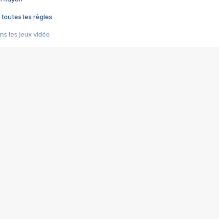
 toutes les règles
s les jeux vidéo
us choquant de Rockstar ? - Le scandale BULLY
e plus moche de Steam
du RÊVE tourne au CAUCHEMAR
pendant 8 heures
it… à tort
umiliés par un jeu vidéo
ire - Final Fantasy 8
ti un empire - Age of Empires
story DOFUS
tard, il crée l'un des pires jeux de tous les temps, MindsEye.