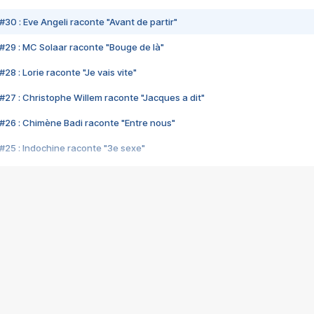
#30 : Eve Angeli raconte "Avant de partir"
#29 : MC Solaar raconte "Bouge de là"
28 : Lorie raconte "Je vais vite"
#27 : Christophe Willem raconte "Jacques a dit"
#26 : Chimène Badi raconte "Entre nous"
#25 : Indochine raconte "3e sexe"
#24 : Zaho raconte "C'est chelou"
#23 : Patrick Bruel raconte "Au café des délices"
#22 : Kyo raconte "Le chemin"
#21 : Nolwenn Leroy raconte "Cassé"
#20 : Patrick Hernandez raconte "Born to be alive"
#19 : Lorie raconte "Près de moi"