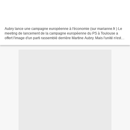
Aubry lance une campagne européenne à l'économie (sur marianne.fr ) Le
meeting de lancement de la campagne européenne du PS à Toulouse a
offert l'image d'un parti rassemblé derrière Martine Aubry. Mais l'unité n'est
qu'une façade: en coulisses, on continue...