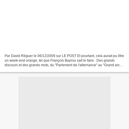
Par David Réguer le 06/12/2009 sur LE POST Et pourtant, cela aurait pu être
un week-end orange, tel que François Bayrou sait le faire : Des grands
discours et des grands mots, du "Parlement de l'alternance" au "Grand arc
central" transformé en "arc-en-ciel"...