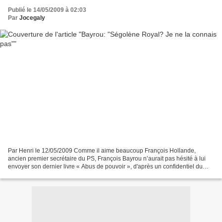
Publié le 14/05/2009 à 02:03
Par
Jocegaly
Par Henri le 12/05/2009 Comme il aime beaucoup François Hollande,
ancien premier secrétaire du PS, François Bayrou n’aurait pas hésité à lui
envoyer son dernier livre « Abus de pouvoir », d'après un confidentiel du
Figaro. Par contre, à un journaliste...