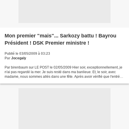
Mon premier "mais"... Sarkozy battu ! Bayrou
Président ! DSK Premier ministre !
Publié le 03/05/2009 à 03:23
Par
Jocegaly
Par birenbaum sur LE POST le 02/05/2009 Hier soir, exceptionnellement, je
n'ai pas regardé la mer. Je suis resté dans ma banlieue. Et, le soir, avec
madame, nous sommes allés dans une fête. Après avoir vérifié que l'entrée
était interdite aux mariachis,...