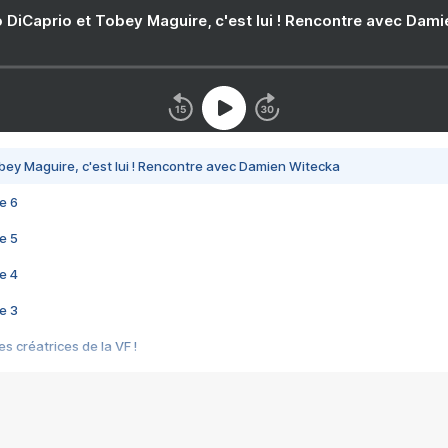
 DiCaprio et Tobey Maguire, c'est lui ! Rencontre avec Dam
bey Maguire, c'est lui ! Rencontre avec Damien Witecka
e 6
e 5
e 4
e 3
s créatrices de la VF !
e 2
e 1