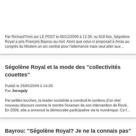
Par RichardTrois sur LE POST le 06/12/2009 à 11:36, vu 918 fois, Ségolène
Royal a pris François Bayrou au mot. Alors que celui-ci proposait à Arras au
congrès du Modem un arc central pour l'alternance mais veut aller aux
régionales seul, la Présidente...
Ségolène Royal et la mode des "collectivités
couettes"
Publié le 29/05/2009 à 14:26
Par
Jocegaly
Par petites touches, la leader socialiste a construit le contenu d'un réel
nouveau discours comme le montre l'examen de son intervention de Rezé.
En 2006, elle a annoncé la démocratie participative via le numérique. Ce fait
est techniquement incontestable....
Bayrou: "Ségolène Royal? Je ne la connais pas"