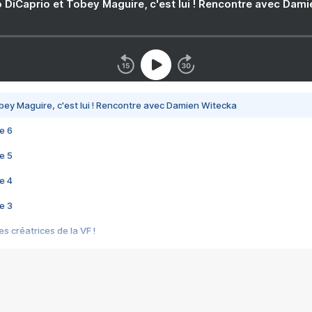
 DiCaprio et Tobey Maguire, c'est lui ! Rencontre avec Dam
bey Maguire, c'est lui ! Rencontre avec Damien Witecka
e 6
e 5
e 4
e 3
s créatrices de la VF !
e 2
e 1
e Mektoub My Love arrive enfin ! Rencontre avec Shaïn Boumedine et Sal