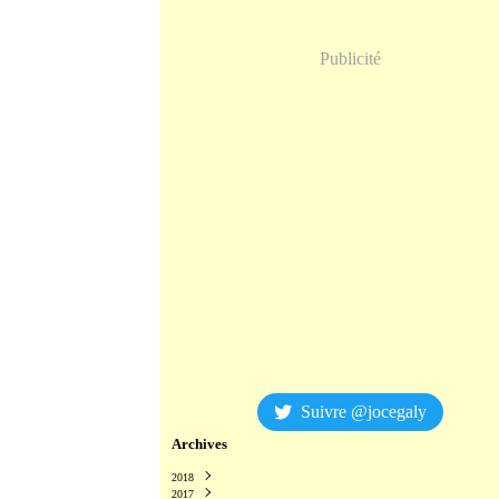
Publicité
Suivre @jocegaly
Archives
2018
2017
Décembre
(2)