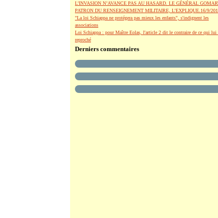
L’INVASION N’AVANCE PAS AU HASARD. LE GÉNÉRAL GOMAR
PATRON DU RENSEIGNEMENT MILITAIRE, L’EXPLIQUE.16/9/201
"La loi Schiappa ne protégera pas mieux les enfants", s'indignent les
associations
Loi Schiappa : pour Maître Eolas, l'article 2 dit le contraire de ce qui lui 
reproché
Derniers commentaires