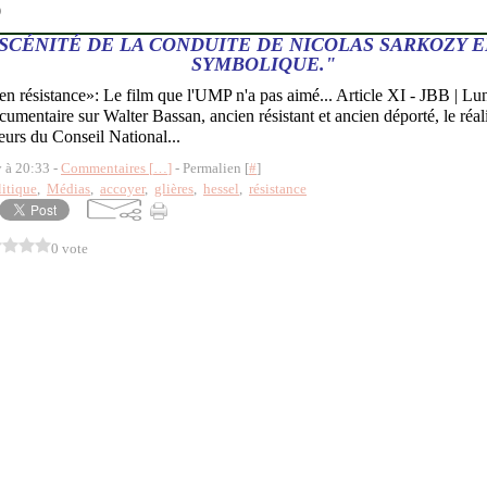
9
BSCÉNITÉ DE LA CONDUITE DE NICOLAS SARKOZY E
SYMBOLIQUE."
 en résistance»: Le film que l'UMP n'a pas aimé... Article XI - JBB | L
umentaire sur Walter Bassan, ancien résistant et ancien déporté, le réali
leurs du Conseil National...
y à 20:33 -
Commentaires [
…
]
- Permalien [
#
]
litique
,
Médias
,
accoyer
,
glières
,
hessel
,
résistance
0 vote