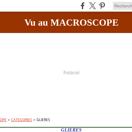
Vu au MACROSCOPE
Publicité
OPE
>
CATEGORIES
>
GLIERES
GLIERES