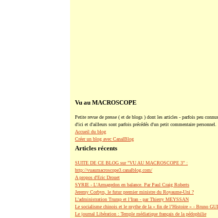
Vu au MACROSCOPE
Petite revue de presse ( et de blogs ) dont les articles - parfois peu connus
d'ici et d'ailleurs sont parfois précédés d'un petit commentaire personnel.
Accueil du blog
Créer un blog avec CanalBlog
Articles récents
SUITE DE CE BLOG sur "VU AU MACROSCOPE 3" :
http://vuaumacroscope3.canalblog.com/
A propos d'Eric Drouet
SYRIE - L'Armagedon en balance. Par Paul Craig Roberts
Jeremy Corbyn, le futur premier ministre du Royaume-Uni ?
L’administration Trump et l’Iran - par Thierry MEYSSAN
Le socialisme chinois et le mythe de la « fin de l’Histoire » - Bruno G
Le journal Libération : Temple médiatique français de la pédophilie