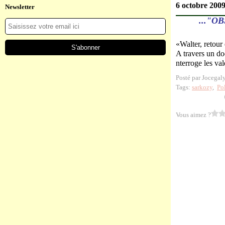
6 octobre 200
Newsletter
..."O
«Walter, retour
A travers un doc
nterroge les va
Posté par Jocegal
Tags:
sarkozy
,
Po
Vous aimez ?