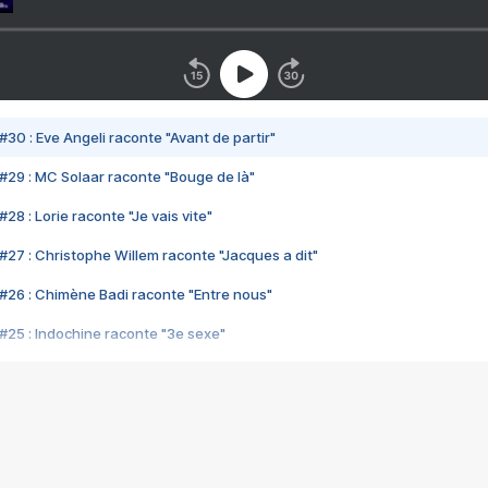
#30 : Eve Angeli raconte "Avant de partir"
#29 : MC Solaar raconte "Bouge de là"
28 : Lorie raconte "Je vais vite"
#27 : Christophe Willem raconte "Jacques a dit"
#26 : Chimène Badi raconte "Entre nous"
#25 : Indochine raconte "3e sexe"
#24 : Zaho raconte "C'est chelou"
#23 : Patrick Bruel raconte "Au café des délices"
#22 : Kyo raconte "Le chemin"