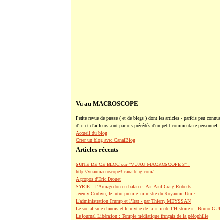
Vu au MACROSCOPE
Petite revue de presse ( et de blogs ) dont les articles - parfois peu connus
d'ici et d'ailleurs sont parfois précédés d'un petit commentaire personnel.
Accueil du blog
Créer un blog avec CanalBlog
Articles récents
SUITE DE CE BLOG sur "VU AU MACROSCOPE 3" :
http://vuaumacroscope3.canalblog.com/
A propos d'Eric Drouet
SYRIE - L'Armagedon en balance. Par Paul Craig Roberts
Jeremy Corbyn, le futur premier ministre du Royaume-Uni ?
L’administration Trump et l’Iran - par Thierry MEYSSAN
Le socialisme chinois et le mythe de la « fin de l’Histoire » - Bruno G
Le journal Libération : Temple médiatique français de la pédophilie