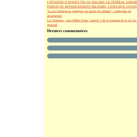
L’INVASION N’AVANCE PAS AU HASARD. LE GÉNÉRAL GOMAR
PATRON DU RENSEIGNEMENT MILITAIRE, L’EXPLIQUE.16/9/201
"La loi Schiappa ne protégera pas mieux les enfants", s'indignent les
associations
Loi Schiappa : pour Maître Eolas, l'article 2 dit le contraire de ce qui lui 
reproché
Derniers commentaires