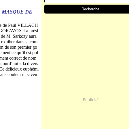
E MASQUE DE
le de Paul VILLACH
AGORAVOX La prési
 de M. Sarkozy aura
à exhiber dans la com
ion de son premier go
ment ce qu’il est pol
ement correct de nom
jourd’hui « la divers
. Ce délicieux euphémi
sans couleur ni saveu
Publicité