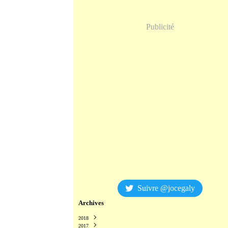
Publicité
Suivre @jocegaly
Archives
2018
2017
Décembre
(2)