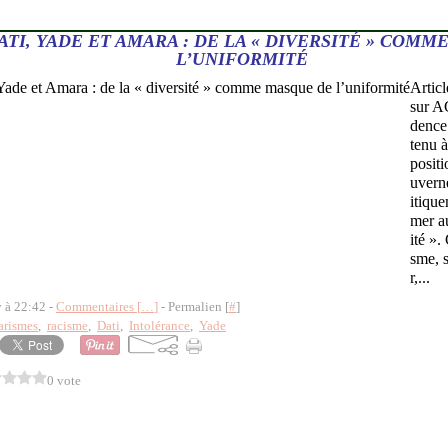
TI, YADE ET AMARA : DE LA « DIVERSITÉ » COMM
L’UNIFORMITÉ
Artic
sur 
dence
tenu 
posit
uverne
itiqu
mer au
ité »
sme, 
r,...
y à 22:42 -
Commentaires [
…
]
- Permalien [
#
]
rismes
,
racisme
,
Dati
,
Intolérance
,
Yade
0 vote