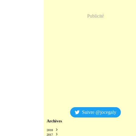
Publicité
Suivre @jocegaly
Archives
2018
2017
Décembre
(2)