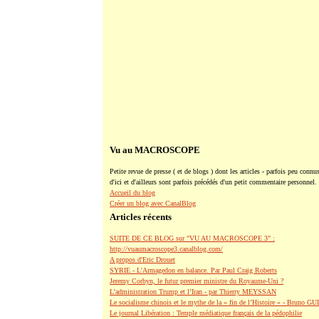
Vu au MACROSCOPE
Petite revue de presse ( et de blogs ) dont les articles - parfois peu connus
d'ici et d'ailleurs sont parfois précédés d'un petit commentaire personnel.
Accueil du blog
Créer un blog avec CanalBlog
Articles récents
SUITE DE CE BLOG sur "VU AU MACROSCOPE 3" :
http://vuaumacroscope3.canalblog.com/
A propos d'Eric Drouet
SYRIE - L'Armagedon en balance. Par Paul Craig Roberts
Jeremy Corbyn, le futur premier ministre du Royaume-Uni ?
L’administration Trump et l’Iran - par Thierry MEYSSAN
Le socialisme chinois et le mythe de la « fin de l’Histoire » - Bruno G
Le journal Libération : Temple médiatique français de la pédophilie