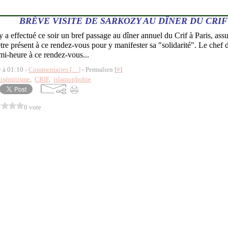
BRÈVE VISITE DE SARKOZY AU DÎNER DU CRIF
 a effectué ce soir un bref passage au dîner annuel du Crif à Paris, assur
tre présent à ce rendez-vous pour y manifester sa "solidarité". Le chef de
i-heure à ce rendez-vous...
y à 01:10 -
Commentaires [
…
]
- Permalien [
#
]
tisémitisme
,
CRIF
,
islamophobie
0 vote