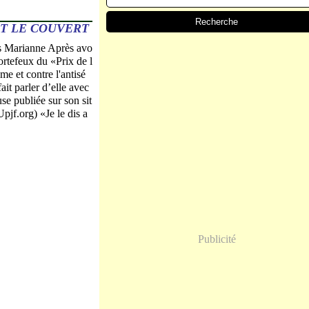
ET LE COUVERT
s Marianne Après avo
rtefeux du «Prix de l
sme et contre l'antisé
it parler d’elle avec
e publiée sur son sit
pjf.org) «Je le dis a
Publicité