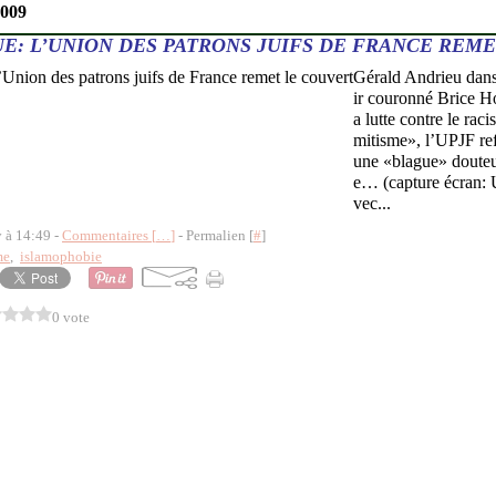
2009
E: L’UNION DES PATRONS JUIFS DE FRANCE REM
Gérald Andrieu dan
ir couronné Brice Ho
a lutte contre le raci
mitisme», l’UPJF refa
une «blague» douteus
e… (capture écran: U
vec...
y à 14:49 -
Commentaires [
…
]
- Permalien [
#
]
me
,
islamophobie
0 vote