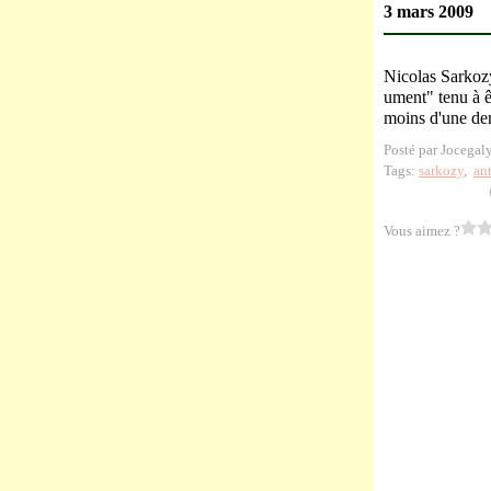
3 mars 2009
Nicolas Sarkozy
ument" tenu à ê
moins d'une dem
Posté par Jocegal
Tags:
sarkozy
,
an
Vous aimez ?