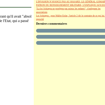
L’INVASION N’AVANCE PAS AU HASARD. LE GÉNÉRAL GOMAR
PATRON DU RENSEIGNEMENT MILITAIRE, L’EXPLIQUE.16/9/201
"La loi Schiappa ne protégera pas mieux les enfants", s'indignent les
associations
ant qu'il avait "absol
Loi Schiappa : pour Maître Eolas, l'article 2 dit le contraire de ce qui lui 
reproché
 l'Etat, qui a passé
Derniers commentaires