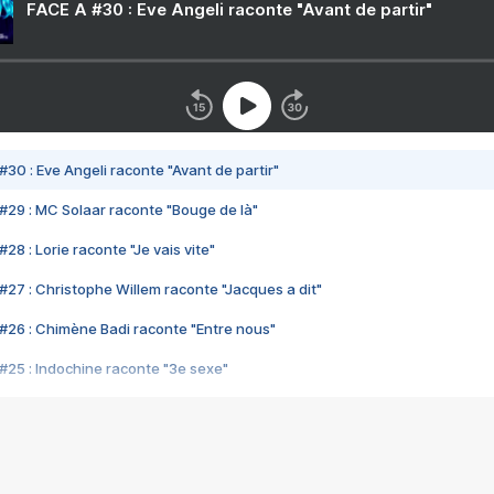
FACE A #30 : Eve Angeli raconte "Avant de partir"
#30 : Eve Angeli raconte "Avant de partir"
#29 : MC Solaar raconte "Bouge de là"
28 : Lorie raconte "Je vais vite"
#27 : Christophe Willem raconte "Jacques a dit"
#26 : Chimène Badi raconte "Entre nous"
#25 : Indochine raconte "3e sexe"
#24 : Zaho raconte "C'est chelou"
#23 : Patrick Bruel raconte "Au café des délices"
#22 : Kyo raconte "Le chemin"