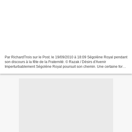
Par RichardTrois sur le Post. le 19/09/2010 à 18:09 Ségolène Royal pendant
son discours à la fête de la Fraternité. © Razak / Désirs d'Avenir
Imperturbablement Ségolène Royal poursuit son chemin. Une certaine force
tranquille comme elle s'est plu à le...