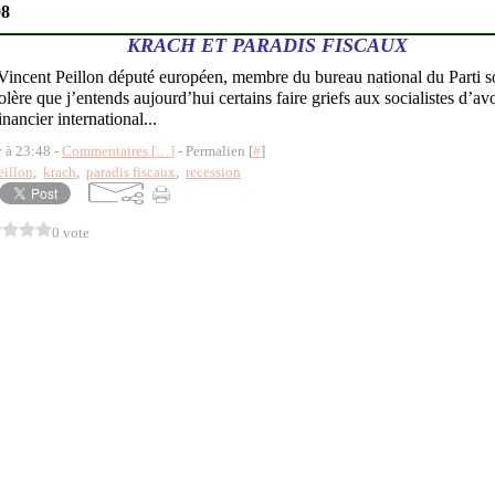
08
KRACH ET PARADIS FISCAUX
incent Peillon député européen, membre du bureau national du Parti soc
olère que j’entends aujourd’hui certains faire griefs aux socialistes d’av
nancier international...
y à 23:48 -
Commentaires [
…
]
- Permalien [
#
]
eillon
,
krach
,
paradis fiscaux
,
recession
0 vote