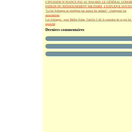
L’INVASION N’AVANCE PAS AU HASARD. LE GÉNÉRAL GOMAR
PATRON DU RENSEIGNEMENT MILITAIRE, L’EXPLIQUE.16/9/201
"La loi Schiappa ne protégera pas mieux les enfants", s'indignent les
associations
Loi Schiappa : pour Maître Eolas, l'article 2 dit le contraire de ce qui lui 
reproché
Derniers commentaires