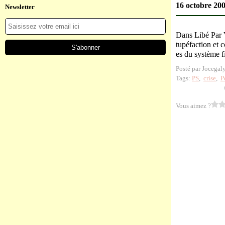
16 octobre 20
Newsletter
Dans Libé Par V
tupéfaction et c
es du système fi
Posté par Jocegal
Tags:
PS
,
crise
,
P
Vous aimez ?