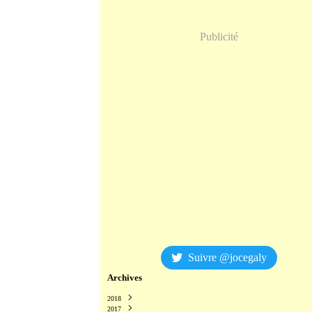
Publicité
Suivre @jocegaly
Archives
2018
2017
Décembre
(2)