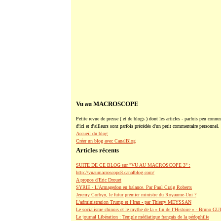
Vu au MACROSCOPE
Petite revue de presse ( et de blogs ) dont les articles - parfois peu connus
d'ici et d'ailleurs sont parfois précédés d'un petit commentaire personnel.
Accueil du blog
Créer un blog avec CanalBlog
Articles récents
SUITE DE CE BLOG sur "VU AU MACROSCOPE 3" :
http://vuaumacroscope3.canalblog.com/
A propos d'Eric Drouet
SYRIE - L'Armagedon en balance. Par Paul Craig Roberts
Jeremy Corbyn, le futur premier ministre du Royaume-Uni ?
L’administration Trump et l’Iran - par Thierry MEYSSAN
Le socialisme chinois et le mythe de la « fin de l’Histoire » - Bruno G
Le journal Libération : Temple médiatique français de la pédophilie