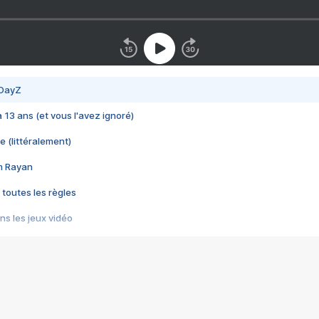
 DayZ
 a 13 ans (et vous l'avez ignoré)
e (littéralement)
im Rayan
 toutes les règles
s les jeux vidéo
us choquant de Rockstar ? - Le scandale BULLY
e plus moche de Steam
du RÊVE tourne au CAUCHEMAR