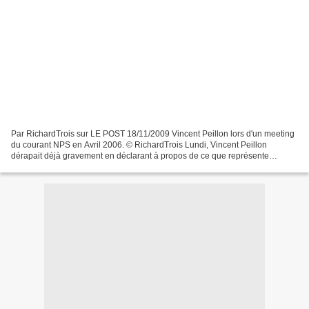
Par RichardTrois sur LE POST 18/11/2009 Vincent Peillon lors d'un meeting
du courant NPS en Avril 2006. © RichardTrois Lundi, Vincent Peillon
dérapait déjà gravement en déclarant à propos de ce que représente
Ségolène Royal en politique et de la soit-disante...