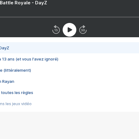
 Battle Royale - DayZ
 DayZ
 a 13 ans (et vous l'avez ignoré)
e (littéralement)
im Rayan
 toutes les règles
s les jeux vidéo
us choquant de Rockstar ? - Le scandale BULLY
e plus moche de Steam
du RÊVE tourne au CAUCHEMAR