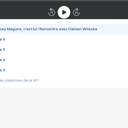
bey Maguire, c'est lui ! Rencontre avec Damien Witecka
e 6
e 5
e 4
e 3
s créatrices de la VF !
e 2
e 1
e Mektoub My Love arrive enfin ! Rencontre avec Shaïn Boumedine et Sal
i : après Toni en famille