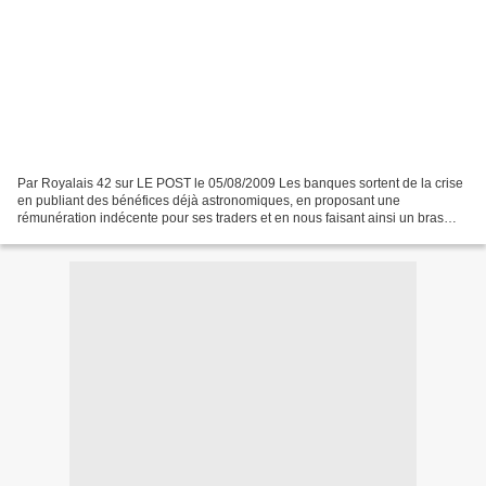
Par Royalais 42 sur LE POST le 05/08/2009 Les banques sortent de la crise
en publiant des bénéfices déjà astronomiques, en proposant une
rémunération indécente pour ses traders et en nous faisant ainsi un bras
d'honneur, à nous peuple citoyen. Souvenons-nous...