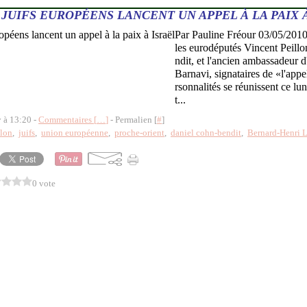
 JUIFS EUROPÉENS LANCENT UN APPEL À LA PAIX 
Par Pauline Fréour 03/05/2010
les eurodéputés Vincent Peill
ndit, et l'ancien ambassadeur d
Barnavi, signataires de «l'appe
rsonnalités se réunissent ce lu
t...
y à 13:20 -
Commentaires [
…
]
- Permalien [
#
]
llon
,
juifs
,
union européenne
,
proche-orient
,
daniel cohn-bendit
,
Bernard-Henri 
0 vote