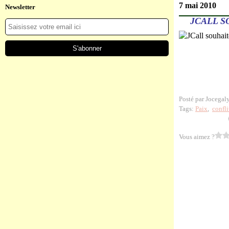
7 mai 2010
Newsletter
JCALL S
Posté par Jocegal
Tags:
Paix
,
confli
Vous aimez ?