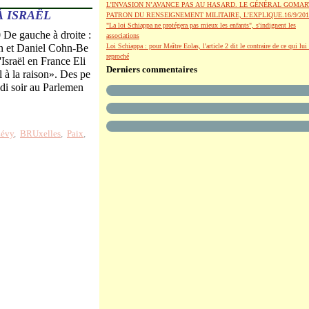
L’INVASION N’AVANCE PAS AU HASARD. LE GÉNÉRAL GOMAR
À ISRAËL
PATRON DU RENSEIGNEMENT MILITAIRE, L’EXPLIQUE.16/9/201
"La loi Schiappa ne protégera pas mieux les enfants", s'indignent les
 De gauche à droite :
associations
on et Daniel Cohn-Be
Loi Schiappa : pour Maître Eolas, l'article 2 dit le contraire de ce qui lui 
reproché
'Israël en France Eli
Derniers commentaires
l à la raison». Des pe
ndi soir au Parlemen
Lévy
,
BRUxelles
,
Paix
,