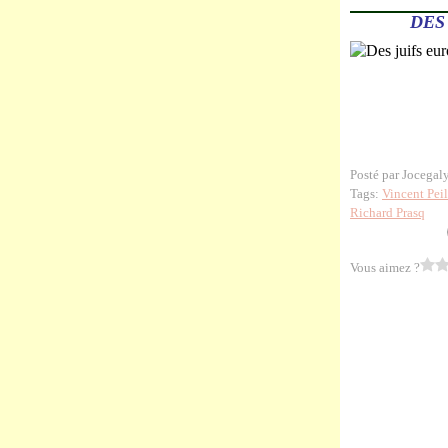
DES
Posté par Jocegal
Tags:
Vincent Pei
Richard Prasq
Vous aimez ?