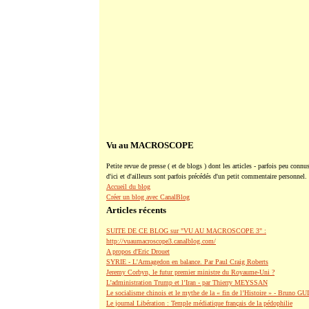
Vu au MACROSCOPE
Petite revue de presse ( et de blogs ) dont les articles - parfois peu connus
d'ici et d'ailleurs sont parfois précédés d'un petit commentaire personnel.
Accueil du blog
Créer un blog avec CanalBlog
Articles récents
SUITE DE CE BLOG sur "VU AU MACROSCOPE 3" :
http://vuaumacroscope3.canalblog.com/
A propos d'Eric Drouet
SYRIE - L'Armagedon en balance. Par Paul Craig Roberts
Jeremy Corbyn, le futur premier ministre du Royaume-Uni ?
L’administration Trump et l’Iran - par Thierry MEYSSAN
Le socialisme chinois et le mythe de la « fin de l’Histoire » - Bruno G
Le journal Libération : Temple médiatique français de la pédophilie