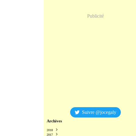
Publicité
Suivre @jocegaly
Archives
2018
2017
Décembre
(2)