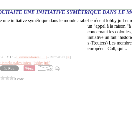
OUHAITE UNE INITIATIVE SYMÉTRIQUE DANS LE 
Le récent lobby juif eur
un "appel à la raison "à 
concernant les colonies,
initiative un fait "histo
s (Reuters) Les membres
européen JCall, qui...
y à 13:15 -
Commentaires [
…
]
- Permalien [
#
]
t israelo palestinien
,
lobby juif
0 vote