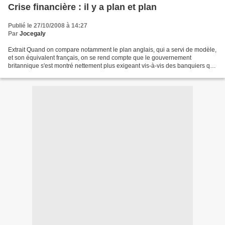
Crise financière : il y a plan et plan
Publié le 27/10/2008 à 14:27
Par
Jocegaly
Extrait Quand on compare notamment le plan anglais, qui a servi de modèle,
et son équivalent français, on se rend compte que le gouvernement
britannique s'est montré nettement plus exigeant vis-à-vis des banquiers que
le gouvernement français dont les...