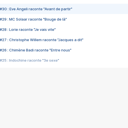
#30 : Eve Angeli raconte "Avant de partir"
#29 : MC Solaar raconte "Bouge de là"
28 : Lorie raconte "Je vais vite"
#27 : Christophe Willem raconte "Jacques a dit"
#26 : Chimène Badi raconte "Entre nous"
#25 : Indochine raconte "3e sexe"
#24 : Zaho raconte "C'est chelou"
#23 : Patrick Bruel raconte "Au café des délices"
#22 : Kyo raconte "Le chemin"
#21 : Nolwenn Leroy raconte "Cassé"
#20 : Patrick Hernandez raconte "Born to be alive"
#19 : Lorie raconte "Près de moi"