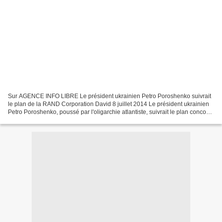
Sur AGENCE INFO LIBRE Le président ukrainien Petro Poroshenko suivrait
le plan de la RAND Corporation David 8 juillet 2014 Le président ukrainien
Petro Poroshenko, poussé par l'oligarchie atlantiste, suivrait le plan concocté
par le think tank états-unien...