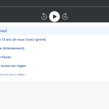
 DayZ
 a 13 ans (et vous l'avez ignoré)
e (littéralement)
im Rayan
 toutes les règles
s les jeux vidéo
us choquant de Rockstar ? - Le scandale BULLY
e plus moche de Steam
du RÊVE tourne au CAUCHEMAR