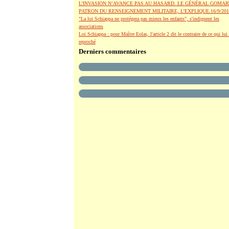
L’INVASION N’AVANCE PAS AU HASARD. LE GÉNÉRAL GOMAR
PATRON DU RENSEIGNEMENT MILITAIRE, L’EXPLIQUE.16/9/201
"La loi Schiappa ne protégera pas mieux les enfants", s'indignent les
associations
Loi Schiappa : pour Maître Eolas, l'article 2 dit le contraire de ce qui lui 
reproché
Derniers commentaires