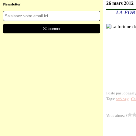
26 mars 2012
Newsletter
LA FOR
Posté par Jocegal
Tags:
sarkozy
,
Ca
Vous aimez ?