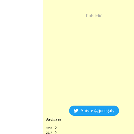
Publicité
Suivre @jocegaly
Archives
2018
2017
Décembre
(2)