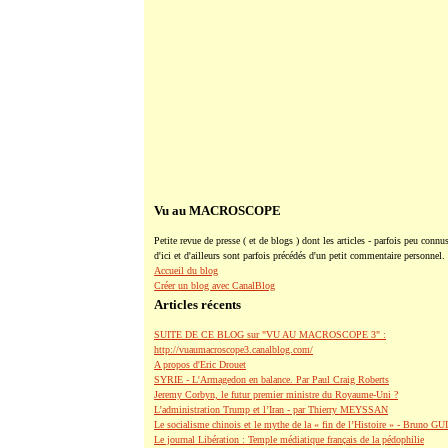
Vu au MACROSCOPE
Petite revue de presse ( et de blogs ) dont les articles - parfois peu connus
d'ici et d'ailleurs sont parfois précédés d'un petit commentaire personnel.
Accueil du blog
Créer un blog avec CanalBlog
Articles récents
SUITE DE CE BLOG sur "VU AU MACROSCOPE 3" :
http://vuaumacroscope3.canalblog.com/
A propos d'Eric Drouet
SYRIE - L'Armagedon en balance. Par Paul Craig Roberts
Jeremy Corbyn, le futur premier ministre du Royaume-Uni ?
L’administration Trump et l’Iran - par Thierry MEYSSAN
Le socialisme chinois et le mythe de la « fin de l’Histoire » - Bruno G
Le journal Libération : Temple médiatique français de la pédophilie