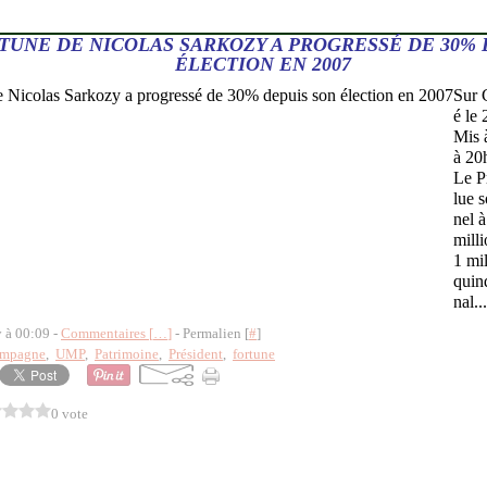
TUNE DE NICOLAS SARKOZY A PROGRESSÉ DE 30% 
ÉLECTION EN 2007
Sur
é le
Mis 
à 20
Le P
lue 
nel 
milli
1 mi
quin
nal...
y à 00:09 -
Commentaires [
…
]
- Permalien [
#
]
mpagne
,
UMP
,
Patrimoine
,
Président
,
fortune
0 vote