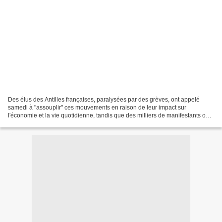
Des élus des Antilles françaises, paralysées par des grèves, ont appelé
samedi à "assouplir" ces mouvements en raison de leur impact sur
l'économie et la vie quotidienne, tandis que des milliers de manifestants ont
défilé en Guadeloupe pour maintenir...