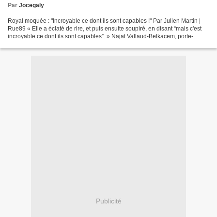
Par
Jocegaly
Royal moquée : "Incroyable ce dont ils sont capables !" Par Julien Martin |
Rue89 « Elle a éclaté de rire, et puis ensuite soupiré, en disant “mais c'est
incroyable ce dont ils sont capables”. » Najat Vallaud-Belkacem, porte-
parole de Ségolène Royal,...
Publicité