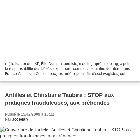
(...) le leader du LKP, Élie Domota, persiste, meeting après meeting, à pointer
la responsabilité des békés, expliquant, comme la semaine dernière dans
France-Antilles : «Ce sont eux, les arrière-petits-fils d'esclavagistes, qui
refusent d'augmenter les...
Antilles et Christiane Taubira : STOP aux
pratiques frauduleuses, aux prébendes
Publié le 15/02/2009 à 16:22
Par
Jocegaly