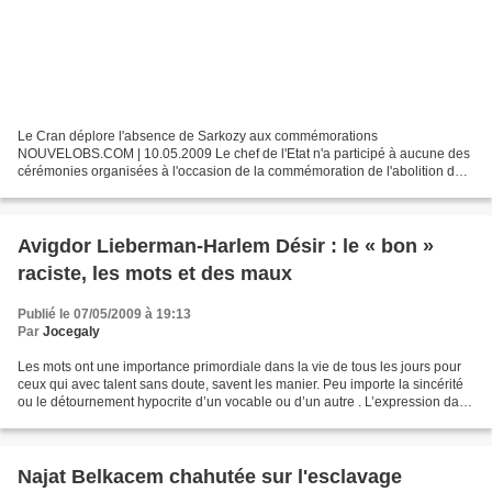
Le Cran déplore l'absence de Sarkozy aux commémorations
NOUVELOBS.COM | 10.05.2009 Le chef de l'Etat n'a participé à aucune des
cérémonies organisées à l'occasion de la commémoration de l'abolition de
l'esclavage. Une attitude que déplore le Conseil représentatif...
Avigdor Lieberman-Harlem Désir : le « bon »
raciste, les mots et des maux
Publié le 07/05/2009 à 19:13
Par
Jocegaly
Les mots ont une importance primordiale dans la vie de tous les jours pour
ceux qui avec talent sans doute, savent les manier. Peu importe la sincérité
ou le détournement hypocrite d’un vocable ou d’un autre . L’expression dans
son ensemble nous permet...
Najat Belkacem chahutée sur l'esclavage