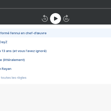
nsformé l’ennui en chef-d’œuvre
 DayZ
 a 13 ans (et vous l'avez ignoré)
e (littéralement)
im Rayan
 toutes les règles
s les jeux vidéo
us choquant de Rockstar ? - Le scandale BULLY
e plus moche de Steam