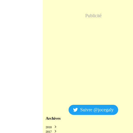
Publicité
Suivre @jocegaly
Archives
2018
2017
Décembre
(2)