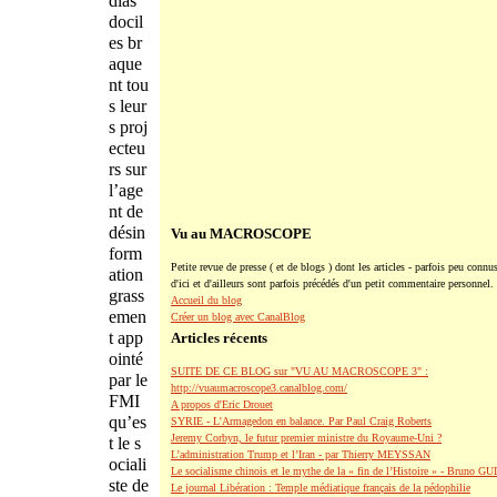
dias
docil
es br
aque
nt tou
s leur
s proj
ecteu
rs sur
l’age
nt de
désin
Vu au MACROSCOPE
form
Petite revue de presse ( et de blogs ) dont les articles - parfois peu connus
ation
d'ici et d'ailleurs sont parfois précédés d'un petit commentaire personnel.
grass
Accueil du blog
emen
Créer un blog avec CanalBlog
t app
Articles récents
ointé
SUITE DE CE BLOG sur "VU AU MACROSCOPE 3" :
par le
http://vuaumacroscope3.canalblog.com/
FMI
A propos d'Eric Drouet
qu’es
SYRIE - L'Armagedon en balance. Par Paul Craig Roberts
Jeremy Corbyn, le futur premier ministre du Royaume-Uni ?
t le s
L’administration Trump et l’Iran - par Thierry MEYSSAN
ociali
Le socialisme chinois et le mythe de la « fin de l’Histoire » - Bruno G
ste de
Le journal Libération : Temple médiatique français de la pédophilie