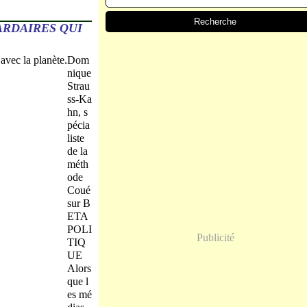
ARDAIRES QUI
Dom
nique
Strau
ss-Ka
hn, s
pécia
liste
de la
méth
ode
Coué
sur B
ETA
POLI
Publicité
TIQ
UE
Alors
que l
es mé