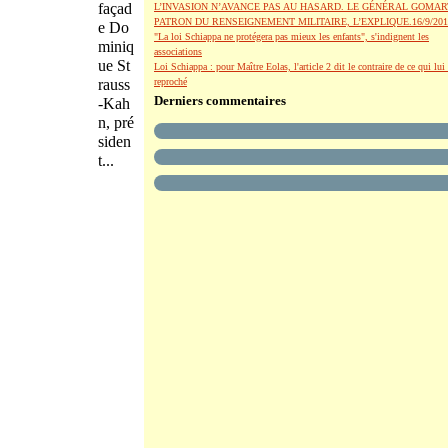
façad
L’INVASION N’AVANCE PAS AU HASARD. LE GÉNÉRAL GOMAR
PATRON DU RENSEIGNEMENT MILITAIRE, L’EXPLIQUE.16/9/201
e Do
"La loi Schiappa ne protégera pas mieux les enfants", s'indignent les
miniq
associations
ue St
Loi Schiappa : pour Maître Eolas, l'article 2 dit le contraire de ce qui lui 
rauss
reproché
Derniers commentaires
-Kah
n, pré
siden
t...