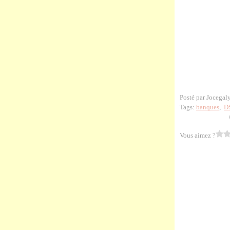
Posté par Jocegal
Tags:
banques
,
D
Vous aimez ?