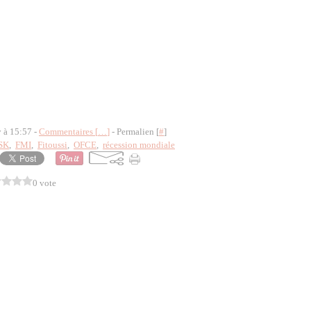
y à 15:57 -
Commentaires [
…
]
- Permalien [
#
]
SK
,
FMI
,
Fitoussi
,
OFCE
,
récession mondiale
0 vote